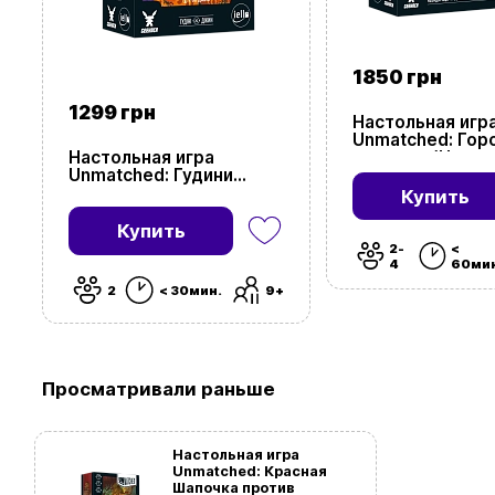
1850 грн
1299 грн
Настольная игр
Unmatched: Гор
Настольная игра
туманов (Unmat
Unmatched: Гудини
Cobble & Fog)
против Джина
Купить
(Unmatched: Houdini vs.
The Genie)
Купить
2-
<
4
60ми
2
< 30мин.
9+
Просматривали раньше
Настольная игра
Unmatched: Красная
Шапочка против