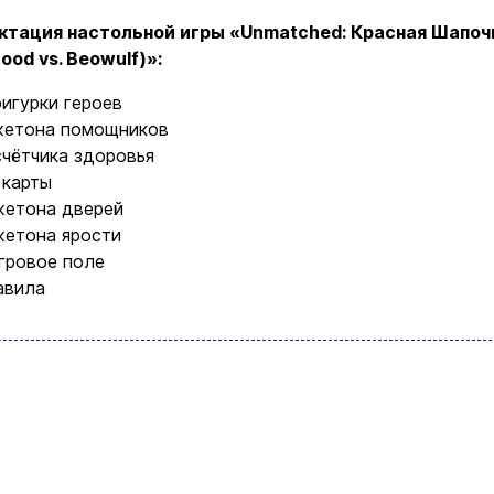
ктация настольной игры «Unmatched: Красная Шапочка
Hood vs. Beowulf)»:
фигурки героев
жетона помощников
счётчика здоровья
 карты
жетона дверей
жетона ярости
игровое поле
авила
Ввойти
Регистрация
Бренды
Доставка и оплата
Новости и статьи