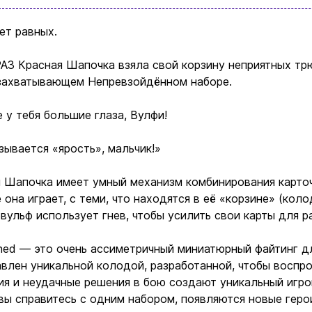
ет равных.
З Красная Шапочка взяла свой корзину неприятных тр
 захватывающем Непревзойдённом наборе.
 у тебя большие глаза, Вулфи!
зывается «ярость», мальчик!»
 Шапочка имеет умный механизм комбинирования карточ
 она играет, с теми, что находятся в её «корзине» (ко
вульф использует гнев, чтобы усилить свои карты для р
ed — это очень ассиметричный миниатюрный файтинг дл
влен уникальной колодой, разработанной, чтобы воспро
я и неудачные решения в бою создают уникальный игров
вы справитесь с одним набором, появляются новые герои