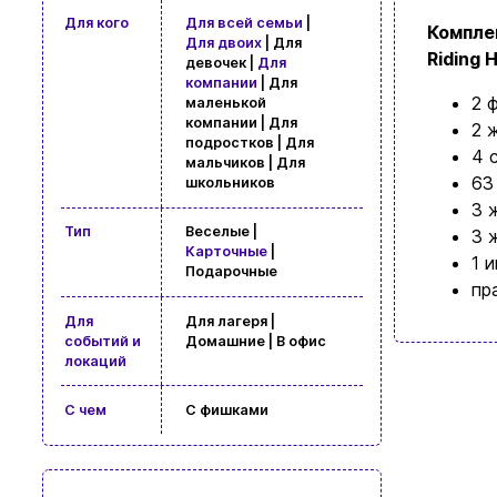
Для кого
Для всей семьи
|
Компле
Для двоих
| Для
Riding 
девочек |
Для
компании
| Для
2 
маленькой
компании | Для
2 
подростков | Для
4 
мальчиков | Для
63
школьников
3 
Тип
Веселые |
3 
Карточные
|
1 
Подарочные
пр
Для
Для лагеря |
событий и
Домашние | В офис
локаций
С чем
С фишками