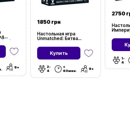
2750 г
1850 грн
Настоль
Импери
а
Настольная игра
Imperiu
од
Unmatched: Битва
ched:
легенд. Часть вторая
К
(Unmatched: Battle of
Legends, Volume Two)
Купить
1-
4
2-
<
9+
9+
н.
4
60мин.