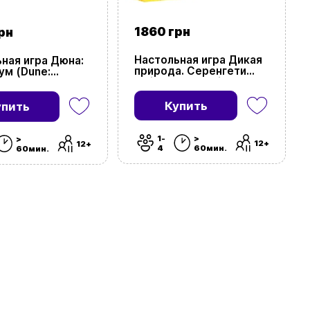
1860 грн
рн
Настольная игра Дикая
ная игра Дюна:
природа. Серенгети
ум (Dune:
(Wild: Serengeti)
m)
Купить
упить
1-
>
>
12+
12+
4
60мин.
60мин.