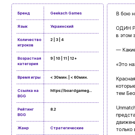
В бою н
Бренд
Geekach Games
Язык
Украинский
ОДИН РА
в этом
Количество
2 | 3 | 4
игроков
— Какие
Возрастная
9 | 10 | 11 | 12+
«Это на
категория
Время игры
< 30мин. | < 60мин.
Красная
которые
Ссылка на
https://boardgamegeek.com/boardgame/325635
тем Бео
BGG
Unmatch
Рейтинг
8.2
предста
BGG
движени
Жанр
Стратегические
только 