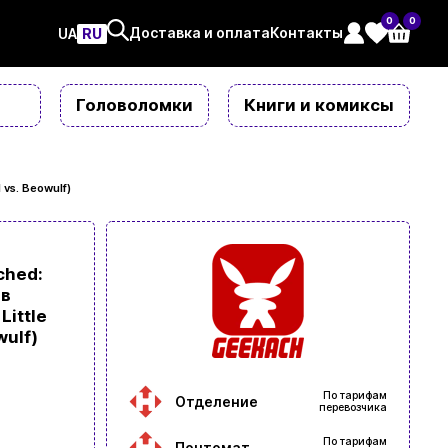
0
0
Доставка и оплата
Контакты
UAㅤ
RU
Головоломки
Книги и комиксы
vs. Beowulf)
ched:
ив
Little
wulf)
По тарифам
Отделение
перевозчика
По тарифам
Почтомат