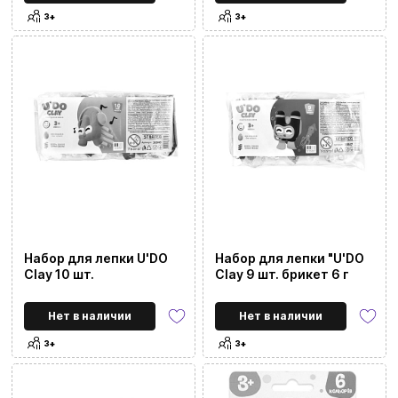
Для событий и локаций
3+
3+
Заказать звонок
Для развития
kubix.boardgames@gmail.com
Город
Язык сайта:
UAㅤ
RU
Применить фильтры
Набор для лепки U'DO
Набор для лепки "U'DO
Clay 10 шт.
Clay 9 шт. брикет 6 г
Нет в наличии
Нет в наличии
3+
3+