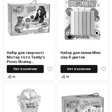
Набір для творчості
Набор для лепки Mimi
Містер тісто Teddy's
clay 6 цветов
Picnic Strateg
українською мовою
Нет в наличии
Нет в наличии
(41033)
3+
3+