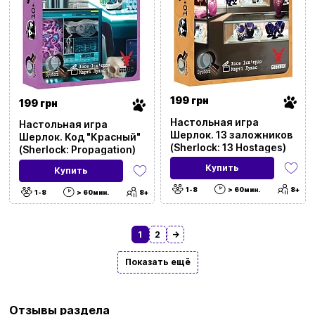
199 грн
199 грн
Настольная игра
Настольная игра
Шерлок. 13 заложников
Шерлок. Код "Красный"
(Sherlock: 13 Hostages)
(Sherlock: Propagation)
Купить
Купить
1-8
> 60мин.
8+
1-8
> 60мин.
8+
1
2
→
Показать ещё
Отзывы раздела