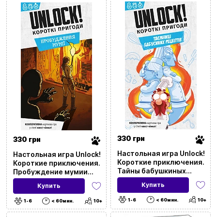
Цена
20
9999
Бренд
Категория
Стикер
330 грн
330 грн
Настольная игра Unlock!
Настольная игра Unlock!
Язык
Короткие приключения.
Короткие приключения.
Тайны бабушкиных
Пробуждение мумии
рецептов (Unlock!: Short
(Unlock!: Short
Количество игроков
Купить
Купить
Adventures – Secret
Adventures. The
Recipes of Yore)
Awakening of the Mummy)
1-6
< 60мин.
10+
1-6
< 60мин.
10+
Возрастная категория