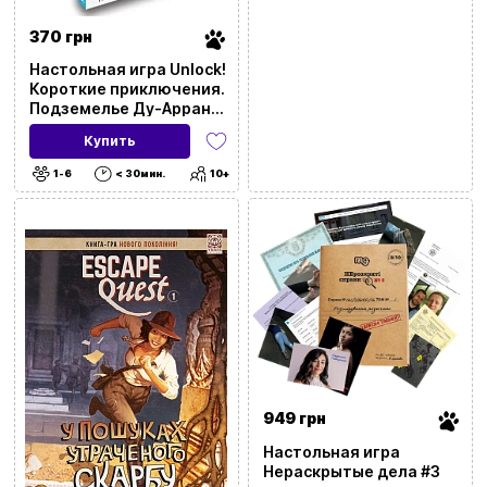
370 грн
Настольная игра Unlock!
Короткие приключения.
Подземелье Ду-Аррана
(Unlock!: Short
Купить
Adventures. Doo-Arann's
Dungeon)
1-6
< 30мин.
10+
949 грн
Настольная игра
Нераскрытые дела #3