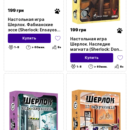
199 грн
Настольная игра
Шерлок. Фабианские
199 грн
эссе (Sherlock: Ensayos
Fabianos)
Купить
Настольная игра
Шерлок. Наследие
1-8
> 60мин.
8+
магната (Sherlock: Don's
Legacy)
Купить
1-8
> 60мин.
8+