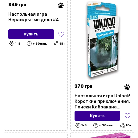
849 грн
Настольная игра
Нераскрытые дела #4
Купить
1-8
> 60мин.
18+
370 грн
Настольная игра Unlock!
Короткие приключения.
Поиски Кабракана
(Unlock!: Short
Купить
Adventures. In Pursuit of
Cabrakan)
1-6
< 30мин.
10+