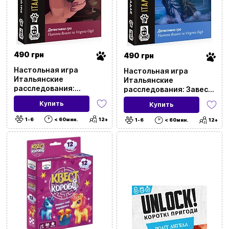
490 грн
490 грн
Настольная игра
Настольная игра
Итальянские
Итальянские
расследования:
расследования: Завеса
Смертельный грех
падает (The Curtain
Купить
Купить
(Deadly Sin)
Falls)
1-6
< 60мин.
12+
1-6
< 60мин.
12+