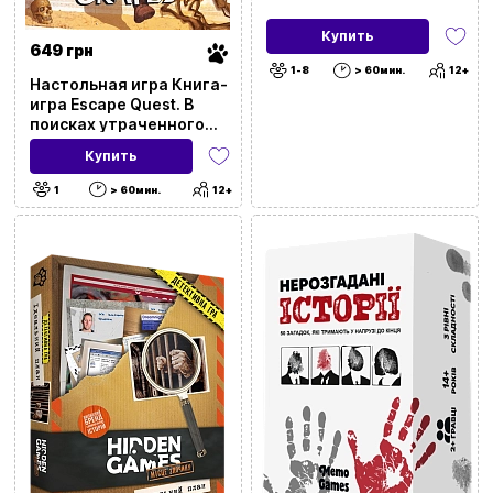
Купить
649 грн
1-8
> 60мин.
12+
Настольная игра Книга-
игра Escape Quest. В
поисках утраченного
клада (Escape Quest:
Купить
Search for the Lost
Treasure)
1
> 60мин.
12+