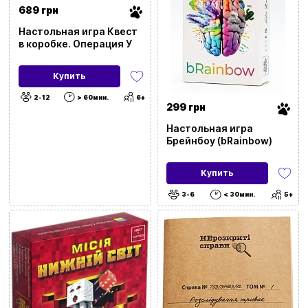
689 грн
Настольная игра Квест
в коробке. Операция У
Купить
2-12
> 60мин.
6+
299 грн
Настольная игра
Брейнбоу (bRainbow)
Купить
3-6
< 30мин.
5+