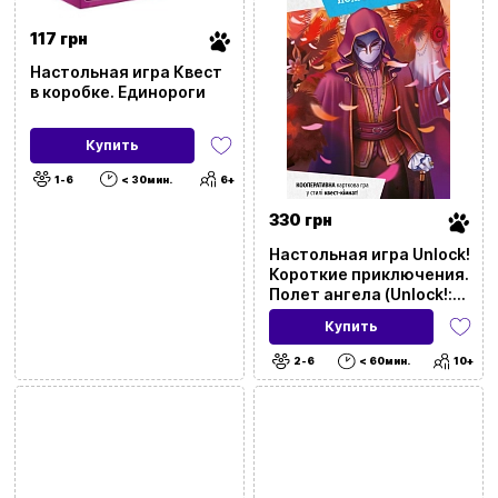
117 грн
Настольная игра Квест
в коробке. Единороги
Купить
1-6
< 30мин.
6+
330 грн
Настольная игра Unlock!
Короткие приключения.
Полет ангела (Unlock!:
Short Adventures. The
Купить
Flight of the Angel)
2-6
< 60мин.
10+
Сбросить все фильтры