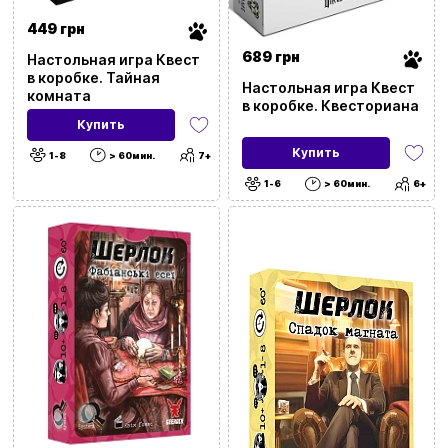
449 грн
689 грн
Настольная игра Квест
в коробке. Тайная
Настольная игра Квест
комната
в коробке. Квесториана
Купить
Купить
1-8
> 60мин.
7+
1-6
> 60мин.
6+