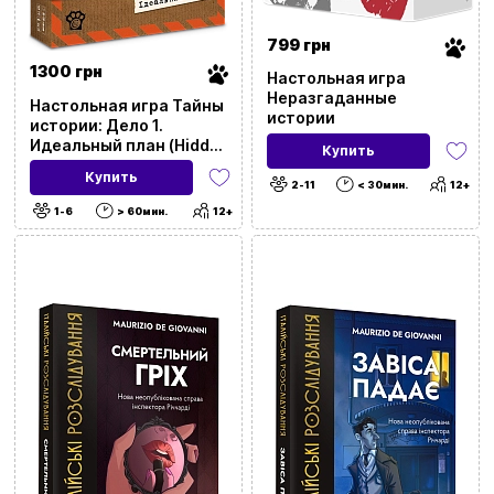
799 грн
1300 грн
Настольная игра
Неразгаданные
Настольная игра Тайны
истории
истории: Дело 1.
Идеальный план (Hidden
Купить
Games)
Купить
2-11
< 30мин.
12+
1-6
> 60мин.
12+