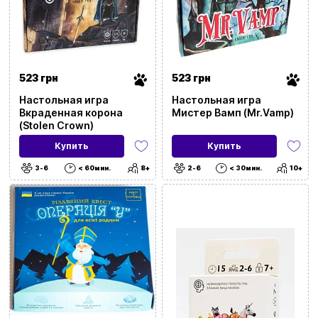
Тип
Для событий и локаций
С чем
523 грн
523 грн
Настольная игра
Настольная игра
Для развития
Вкраденная корона
Мистер Вамп (Mr.Vamp)
(Stolen Crown)
Город
Купить
Купить
3-6
< 60мин.
8+
2-6
< 30мин.
10+
Применить фильтры