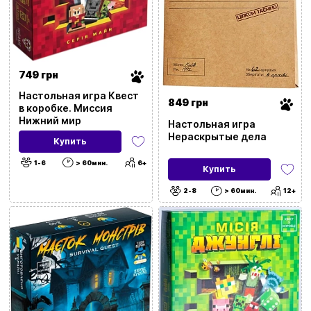
749 грн
Настольная игра Квест
849 грн
в коробке. Миссия
Нижний мир
Настольная игра
Нераскрытые дела
Купить
1-6
> 60мин.
6+
Купить
2-8
> 60мин.
12+