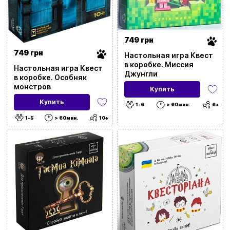
749 грн
749 грн
Настольная игра Квест
в коробке. Миссия
Настольная игра Квест
Джунгли
в коробке. Особняк
монстров
Купить
Купить
1-6
> 60мин.
6+
1-5
> 60мин.
10+