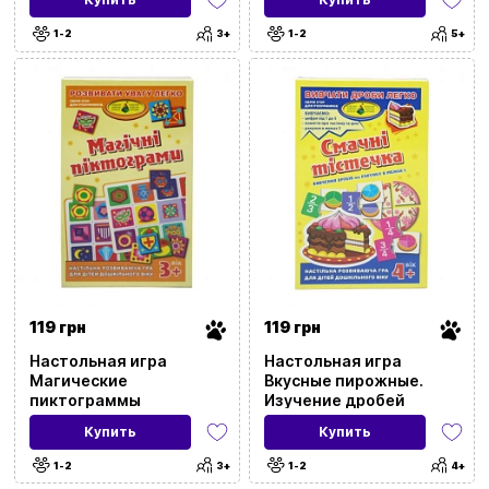
1-2
3+
1-2
5+
Сбросить все фильтры
Цена
20
9999
119 грн
119 грн
Настольная игра
Настольная игра
Магические
Вкусные пирожные.
пиктограммы
Изучение дробей
Купить
Купить
Бренд
1-2
3+
1-2
4+