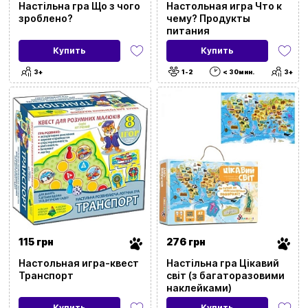
Настільна гра Що з чого
Настольная игра Что к
зроблено?
чему? Продукты
питания
Купить
Купить
3+
1-2
< 30мин.
3+
115 грн
276 грн
Настольная игра-квест
Настільна гра Цікавий
Транспорт
світ (з багаторазовими
наклейками)
Купить
Купить