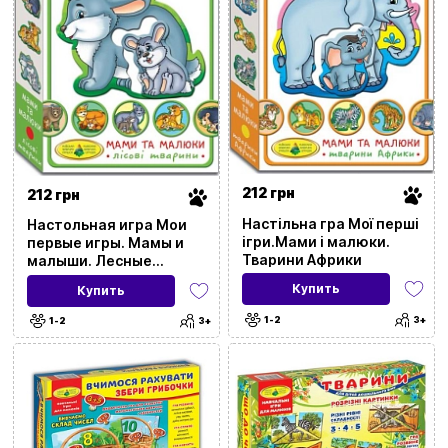
212 грн
212 грн
Настільна гра Мої перші
Настольная игра Мои
ігри.Мами і малюки.
первые игры. Мамы и
Тварини Африки
малыши. Лесные
зверята
Купить
Купить
1-2
3+
1-2
3+