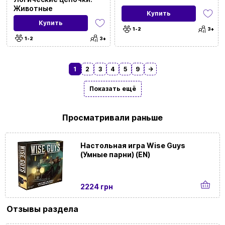
Животные
Купить
Купить
1-2
3+
1-2
3+
1
2
3
4
5
9
→
Показать ещё
Просматривали раньше
Настольная игра Wise Guys
(Умные парни) (EN)
2224 грн
Отзывы раздела