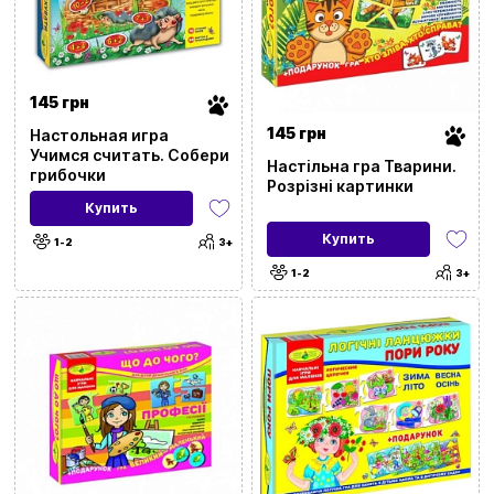
145 грн
145 грн
Настольная игра
Учимся считать. Собери
Настільна гра Тварини.
грибочки
Розрізні картинки
Купить
Купить
1-2
3+
1-2
3+