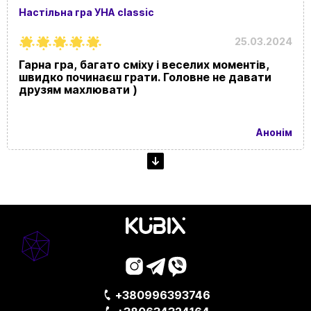
Настільна гра УНА classic
25.03.2024
Гарна гра, багато сміху і веселих моментів,
швидко починаєш грати. Головне не давати
друзям махлювати )
Анонім
+380996393746