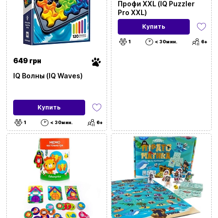
Профи XXL (IQ Puzzler
Pro XXL)
Купить
1
< 30мин.
6+
649 грн
IQ Волны (IQ Waves)
Купить
1
< 30мин.
6+