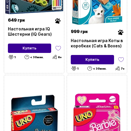
Сбросить все фильтры
649 грн
Настольная игра IQ
Цена
999 грн
Шестерни (IQ Gears)
Настольная игра Коты в
20
9999
коробках (Cats & Boxes)
Купить
1
< 30мин.
6+
Купить
1
< 30мин.
7+
Бренд
Категория
Стикер
Язык