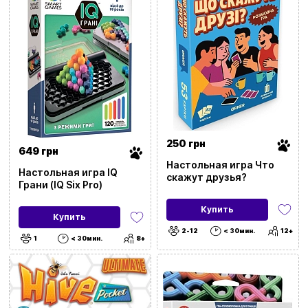
250 грн
649 грн
Настольная игра Что
Настольная игра IQ
скажут друзья?
Грани (IQ Six Pro)
Купить
Купить
2-12
< 30мин.
12+
1
< 30мин.
8+