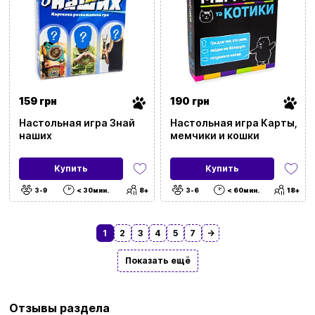
159 грн
190 грн
Настольная игра Знай
Настольная игра Карты,
наших
мемчики и кошки
Купить
Купить
3-9
< 30мин.
8+
3-6
< 60мин.
18+
1
2
3
4
5
7
→
Показать ещё
Отзывы раздела