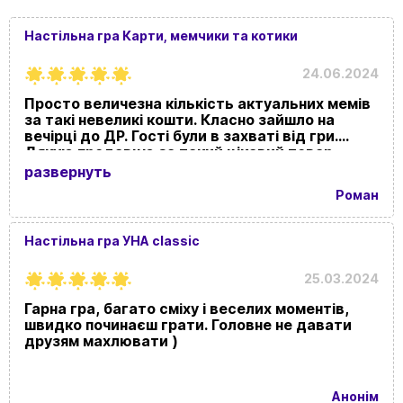
Настільна гра Карти, мемчики та котики
24.06.2024
Просто величезна кількість актуальних мемів
за такі невеликі кошти. Класно зайшло на
вечірці до ДР. Гості були в захваті від гри.
Дякую продавцю за такий цікавий товар.
развернуть
Роман
Настільна гра УНА classic
25.03.2024
Гарна гра, багато сміху і веселих моментів,
швидко починаєш грати. Головне не давати
друзям махлювати )
Анонім