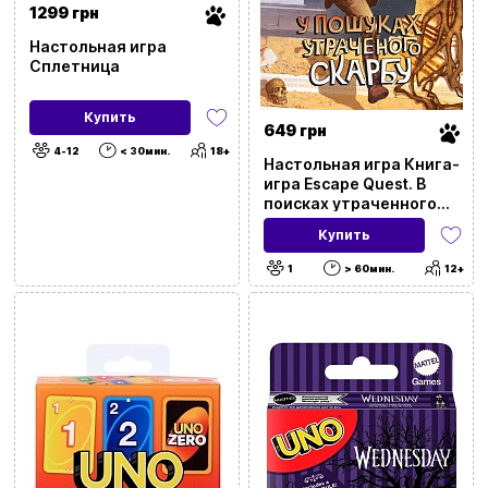
1299 грн
Настольная игра
Сплетница
Купить
649 грн
4-12
< 30мин.
18+
Настольная игра Книга-
игра Escape Quest. В
поисках утраченного
клада (Escape Quest:
Купить
Search for the Lost
Treasure)
1
> 60мин.
12+