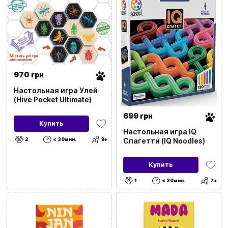
970 грн
Настольная игра Улей
(Hive Pocket Ultimate)
699 грн
Купить
Настольная игра IQ
Спагетти (IQ Noodles)
2
< 30мин.
9+
Купить
1
< 30мин.
7+