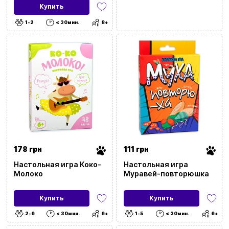
(Death Valley)
Купить
1-2
< 30мин.
8+
178 грн
111 грн
Настольная игра Коко-
Настольная игра
Молоко
Муравей-повторюшка
Купить
Купить
2-6
< 30мин.
6+
1-5
< 30мин.
6+