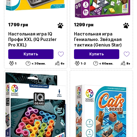
1799 грн
1299 грн
Настольная игра IQ
Настольная игра
Профи XXL (IQ Puzzler
Гениально. Звёздная
Pro XXL)
тактика (Genius Star)
Купить
Купить
1
< 30мин.
6+
1-2
< 60мин.
8+