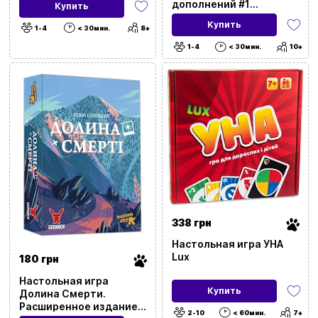
дополнений #1
Купить
(Battlecrest: Expansion
Купить
Collection #1)
1-4
< 30мин.
8+
1-4
< 30мин.
10+
338 грн
Настольная игра УНА
Lux
180 грн
Настольная игра
Купить
Долина Смерти.
Расширенное издание
2-10
< 60мин.
7+