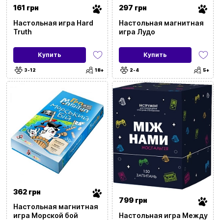
161 грн
297 грн
Обучающие
(207)
Настольная игра Hard
Настольная магнитная
Truth
игра Лудо
Подарочные
(3098)
Купить
Купить
3-12
18+
2-4
5+
Быстрые
(903)
Для событий и локаций
С чем
Для развития
Город
362 грн
799 грн
Настольная магнитная
Настольная игра Между
игра Морской бой
Применить фильтры