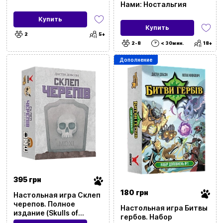
Нами: Ностальгия
Купить
Купить
2
5+
2-8
< 30мин.
18+
Дополнение
395 грн
180 грн
Настольная игра Склеп
черепов. Полное
Настольная игра Битвы
издание (Skulls of
гербов. Набор
Sedlec)