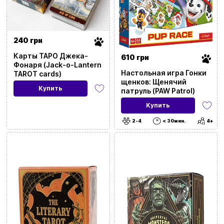
240 грн
Карты ТАРО Джека-
610 грн
Фонаря (Jack-o-Lantern
Настольная игра Гонки
TAROT cards)
щенков: Щенячий
Купить
патруль (PAW Patrol)
Купить
2-4
< 30мин.
4+