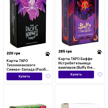
285 грн
220 грн
Карты ТАРО Баффи
Карты ТАРО
Истребительница
Тихоокеанского
вампиров (Buffy the
Северо-Запада (Pacific
Vampire Slayer)
Northwest TAROT)
Купить
Купить