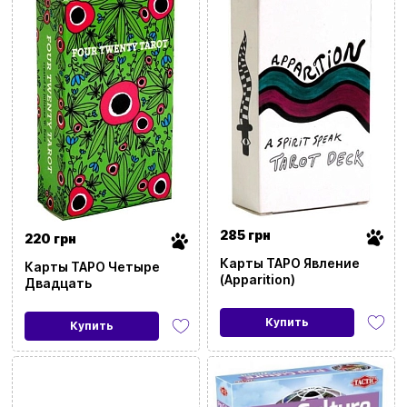
Сбросить все фильтры
Цена
20
9999
285 грн
220 грн
Карты ТАРО Явление
Карты ТАРО Четыре
(Apparition)
Двадцать
Бренд
Купить
Купить
Категория
Стикер