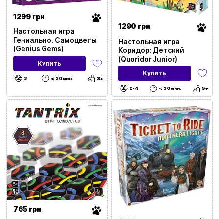
1299 грн
1290 грн
Настольная игра
Гениально. Самоцветы
Настольная игра
(Genius Gems)
Коридор: Детский
(Quoridor Junior)
Купить
Купить
2
< 30мин.
8+
2-4
< 30мин.
5+
765 грн