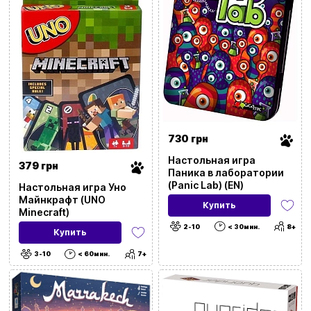
Применить фильтры
730 грн
Настольная игра
379 грн
Паника в лаборатории
(Panic Lab) (EN)
Настольная игра Уно
Майнкрафт (UNO
Купить
Minecraft)
2-10
< 30мин.
8+
Купить
3-10
< 60мин.
7+