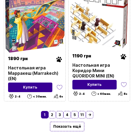
1190 грн
1890 грн
Настольная игра
Настольная игра
Коридор Мини
Марракеш (Marrakech)
QUORIDOR MINI (EN)
(EN)
Купить
Купить
2-4
< 60мин.
8+
2-4
< 30мин.
6+
1
2
3
4
5
11
→
Показать ещё