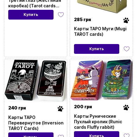
Третий глаз (Жестяная
коробка) (Tarot cards
Britt Third Eye (Tin box))
Купить
285 грн
Карты ТАРО Муги (Mugi
TAROT cards)
Купить
200 грн
240 грн
Карты Рунические
Карты ТАРО
Пухлый кролик (Runic
Перевернутое (Inversion
cards Fluffy rabbit)
TAROT Cards)
Купить