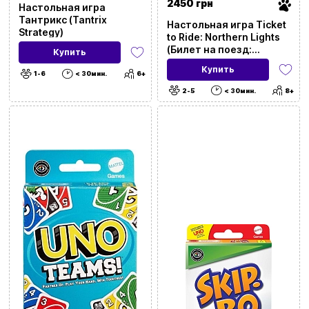
2450 грн
Настольная игра
Тантрикс (Tantrix
Настольная игра Ticket
Strategy)
to Ride: Northern Lights
(Билет на поезд:
Купить
Северное сияние)
Купить
1-6
< 30мин.
6+
2-5
< 30мин.
8+