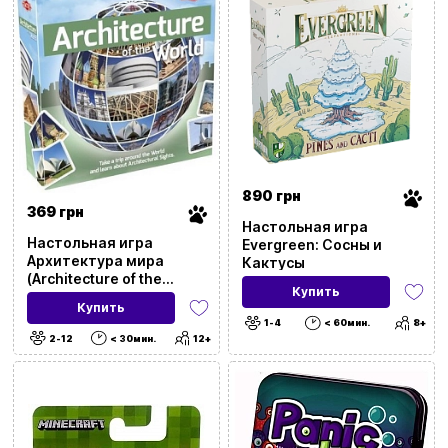
Количество игроков
Заказать звонок
Возрастная категория
kubix.boardgames@gmail.com
Время игры
Язык сайта:
UAㅤ
RU
Жанр
Для кого
890 грн
369 грн
Настольная игра
Тип
Настольная игра
Evergreen: Сосны и
Архитектура мира
Кактусы
(Architecture of the
Для событий и локаций
Купить
World) (EN)
Купить
1-4
< 60мин.
8+
С чем
2-12
< 30мин.
12+
Для развития
Город