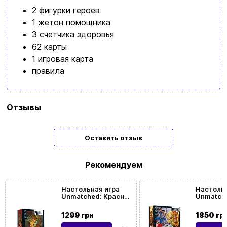
2 фигурки героев
Язык сайта:
1 жетон помощника
UAㅤ
RU
3 счетчика здоровья
62 карты
1 игровая карта
правила
Бренд
Geekach Games
Отзывы
Язык
Украинский
Оставить отзыв
Количество
2
игроков
Рекомендуем
Возрастная
9 | 10 | 11 | 12+
Настольная игра
Настольн
Unmatched: Красная
Unmatche
категория
Шапочка против
легенд. 
Беовульфа
вторая (
1299 грн
1850 гр
(Unmatched: Little
Battle of
Red Riding Hood vs.
Volume T
Время игры
< 30мин.