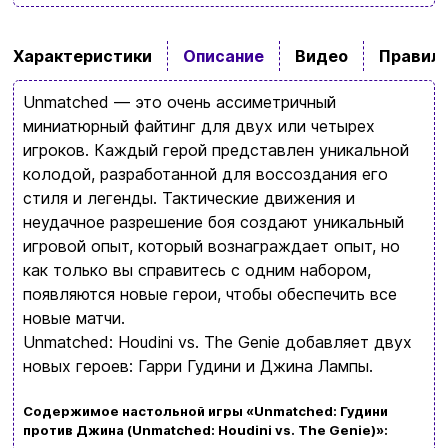
Бренды
Характеристики
Описание
Видео
Правила
Доставка и оплата
Unmatched — это очень ассиметричный
Новости и статьи
миниатюрный файтинг для двух или четырех
игроков. Каждый герой представлен уникальной
Возврат и обмен товаров
Ваша корзина сейчас пуста
колодой, разработанной для воссоздания его
Политика конфиденциальности
стиля и легенды. Тактические движения и
неудачное разрешение боя создают уникальный
Просмотрите ассортимент нашего магазина и
Контакты
игровой опыт, который вознаграждает опыт, но
вы обязательно найдете что-нибудь
как только вы справитесь с одним набором,
интересное
появляются новые герои, чтобы обеспечить все
+380996393746
новые матчи.
Unmatched: Houdini vs. The Genie добавляет двух
+380634324164
новых героев: Гарри Гудини и Джина Лампы.
Заказать звонок
Содержимое настольной игры «Unmatched: Гудини
kubix.boardgames@gmail.com
против Джина (Unmatched: Houdini vs. The Genie)
»: