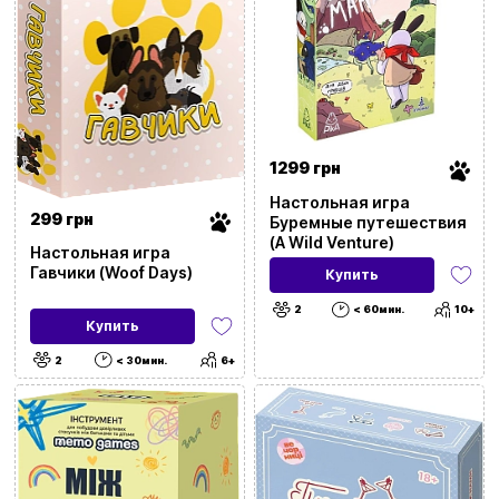
1299 грн
Настольная игра
299 грн
Буремные путешествия
(A Wild Venture)
Настольная игра
Гавчики (Woof Days)
Купить
2
< 60мин.
10+
Купить
2
< 30мин.
6+