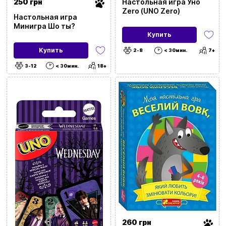
250 грн
Настольная игра Уно
Zero (UNO Zero)
Настольная игра
Минигра Шо ты?
Купить
Купить
2-8
< 30мин.
7+
3-12
< 30мин.
18+
260 грн