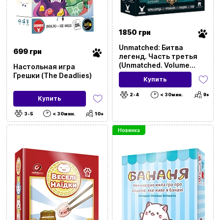
1850 грн
Unmatched: Битва
699 грн
легенд. Часть третья
(Unmatched. Volume
Настольная игра
Three)
Грешки (The Deadlies)
Купить
2-4
< 30мин.
9+
Купить
3-5
< 30мин.
10+
Новинка