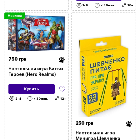
Dungeon)
1-6
< 30мин.
10+
Новинка
750 грн
Настольная игра Битвы
Героев (Hero Realms)
Купить
2-4
< 30мин.
12+
250 грн
Настольная игра
Минигра Шевченко