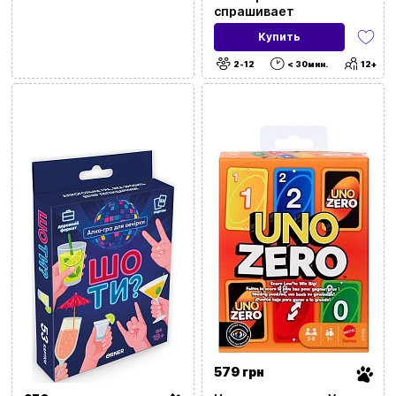
спрашивает
Купить
2-12
< 30мин.
12+
579 грн