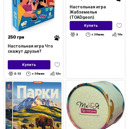
Язык
Настольная игра
Жабземелья
Количество игроков
(TOADgeon)
Купить
Возрастная категория
2
< 30мин.
10+
250 грн
Время игры
Настольная игра Что
скажут друзья?
Жанр
Купить
Для кого
2-12
< 30мин.
12+
Ввойти
Регистрация
Тип
Бренды
Аксессуары
(107)
Доставка и оплата
Алкогольные
(18)
Новости и статьи