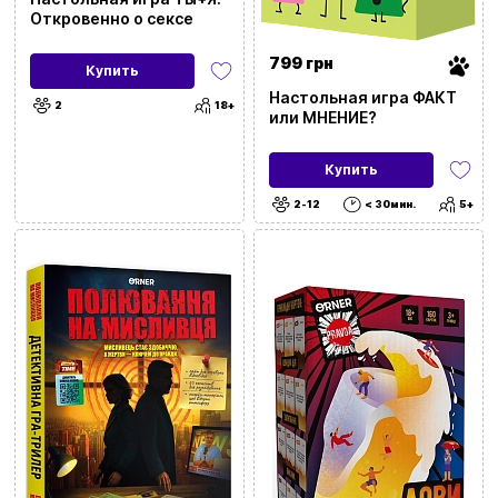
Откровенно о сексе
Кооперативные
(188)
799 грн
Купить
Настольная игра ФАКТ
Обучающие
(207)
2
18+
или МНЕНИЕ?
Купить
Подарочные
(3098)
2-12
< 30мин.
5+
Быстрые
(903)
Для событий и локаций
С чем
Для развития
Город