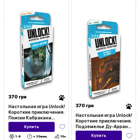
370 грн
370 грн
Настольная игра Unlock!
Короткие приключения.
Настольная игра Unlock!
Поиски Кабракана
Короткие приключения.
(Unlock!: Short
Подземелье Ду-Аррана
Купить
Adventures. In Pursuit of
(Unlock!: Short
Cabrakan)
Купить
1-6
< 30мин.
10+
Adventures. Doo-Arann's