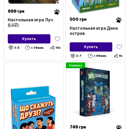
699 грн
500 грн
Настольная игра Луч
Сбросить все фильтры
(LUZ)
Настольная игра Дино
остров
Купить
Цена
Купить
3-5
< 30мин.
10+
2-7
> 60мин.
6+
20
9999
Новинка
Бренд
Категория
Стикер
749 грн