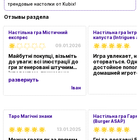
трендовые настолки от Kubix!
Отзывы раздела
Настільна гра Містичний
Настільна гра Інтри
експрес
капуста (Intrigues a
cabbage)
09.01.2026
Майбутні покупці, візьміть
Игра увлекает, не
до уваги: всі ілюстрації до
оторваться. Одн
гри згенеровані штучним
достойное попол
інтелектом, причому не
домашней игроте
дуже якісно :) Сам сюжет
развернуть
повністю повторює вже
Іван
існуючу українську
настільну гру "Містеріум".
Краще купіть оригінал, де
ілюстрації на кожній карті
дбайливо деталізовані
Таро Магічні знаки
Настільна гра Гаряч
справжніми художниками, і
(Burger ASAP)
не витрачайте гроші на
неякісну підробку.
13.01.2025
Можна грати як за прямим
Грі та доставці 5 