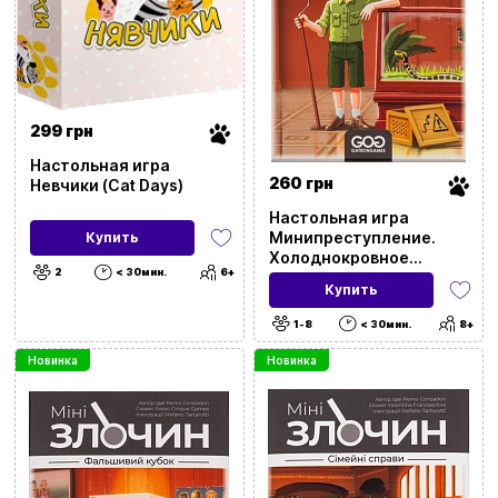
299 грн
Настольная игра
260 грн
Невчики (Cat Days)
Настольная игра
Минипреступление.
Купить
Холоднокровное
2
< 30мин.
6+
убийство (Mini Crimes:
Купить
Homicide in Cold Blood)
1-8
< 30мин.
8+
Новинка
Новинка