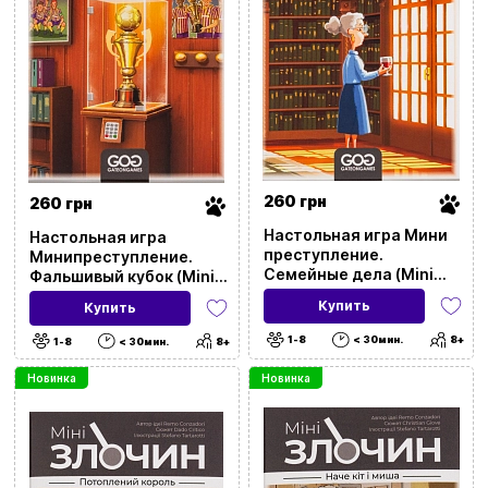
260 грн
260 грн
Настольная игра Мини
Настольная игра
преступление.
Минипреступление.
Семейные дела (Mini
Фальшивый кубок (Mini
Crimes: Family Matter)
Crimes: The Strange Cup)
Купить
Купить
1-8
< 30мин.
8+
1-8
< 30мин.
8+
Новинка
Новинка