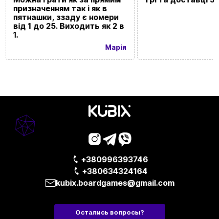
призначенням так і як в
пятнашки, ззаду є номери
від 1 до 25. Виходить як 2 в
1.
Марія
+380996393746
+380634324164
kubix.boardgames@gmail.com
Остались вопросы?