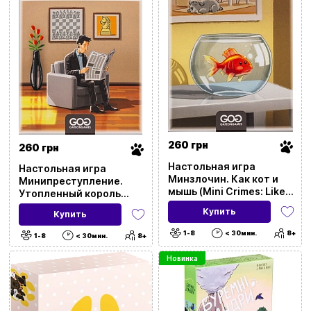
260 грн
260 грн
Настольная игра
Настольная игра
Минзлочин. Как кот и
Минипреступление.
мышь (Mini Crimes: Like
Утопленный король
Cat and Mouse)
(Mini Crimes: The
Купить
Купить
Drowned King)
1-8
< 30мин.
8+
1-8
< 30мин.
8+
Новинка