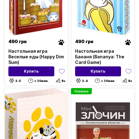
490 грн
490 грн
Настольная игра
Настольная игра
Веселые еды (Happy Dim
Бананя (Bananya: The
Sum)
Card Game)
Купить
Купить
2-5
< 30мин.
8+
2-4
< 30мин.
8+
Новинка