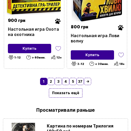
Применить фильтры
900 грн
800 грн
Настольная игра Охота
на охотника
Настольная игра Лови
волну
Купить
Купить
1-12
> 60мин.
12+
3-12
< 30мин.
18+
1
2
3
4
5
37
→
Показать ещё
Просматривали раньше
Картина по номерам Трилогия