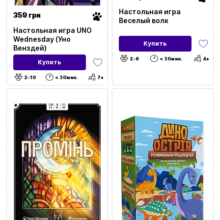
Настольная игра
359 грн
Веселый волк
Настольная игра UNO
Wednesday (Уно
Купить
Венздей)
2-6
< 30мин.
4+
Купить
2-10
< 30мин.
7+