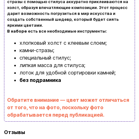
стразы с помощью стилуса аккуратно приклеиваются на
холст, образуя впечатляющие композиции. Этот процесс
Возврат и обмен товаров
дарит возможность погрузиться в мир искусства и
Ваша корзина сейчас пуста
создать собственный шедевр, который будет сиять
Политика конфиденциальности
яркими цветами.
В наборе
есть все необходимые инструменты:
Просмотрите ассортимент нашего магазина и
Контакты
хлопковый холст с клеевым слоем;
вы обязательно найдете что-нибудь
камни-стразы;
интересное
специальный стилус;
+380996393746
липкая масса для стилуса;
+380634324164
лоток для удобной сортировки камней;
без подрамника
Заказать звонок
kubix.boardgames@gmail.com
Обратите внимание — цвет может отличаться
от того, что на фото, поскольку фото
Язык сайта:
обрабатывается перед публикацией.
UAㅤ
RU
Бренд
Strateg
Отзывы