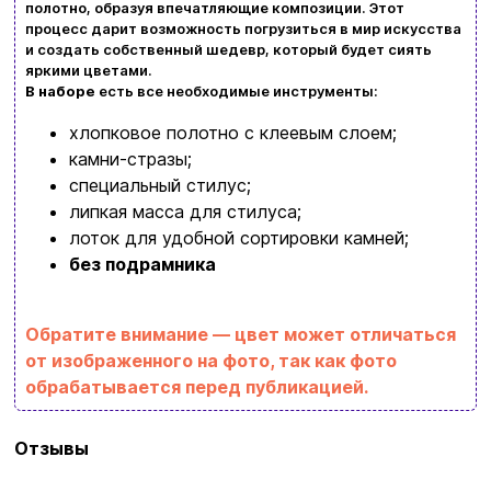
полотно, образуя впечатляющие композиции. Этот
процесс дарит возможность погрузиться в мир искусства
Возврат и обмен товаров
Ваша корзина сейчас пуста
и создать собственный шедевр, который будет сиять
яркими цветами.
Политика конфиденциальности
В наборе
есть все необходимые инструменты:
Просмотрите ассортимент нашего магазина и
Контакты
хлопковое полотно с клеевым слоем;
вы обязательно найдете что-нибудь
камни-стразы;
интересное
специальный стилус;
+380996393746
липкая масса для стилуса;
лоток для удобной сортировки камней;
+380634324164
без подрамника
Заказать звонок
kubix.boardgames@gmail.com
Обратите внимание — цвет может отличаться
от изображенного на фото, так как фото
Язык сайта:
обрабатывается перед публикацией.
UAㅤ
RU
Бренд
Strateg
Отзывы
Тип
Подарочные