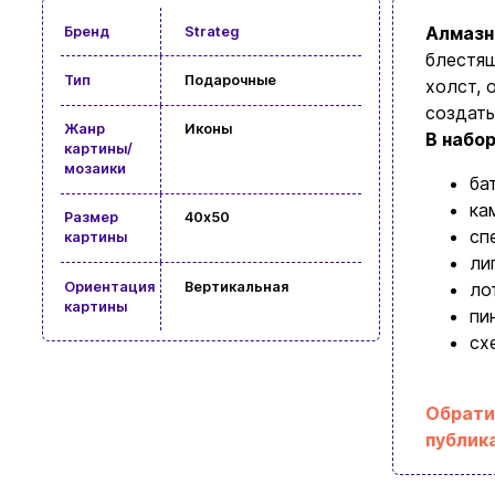
Алмазн
Бренд
Strateg
блестящ
Тип
Подарочные
холст, 
создать
Жанр
Иконы
В набо
картины/
мозаики
ба
ка
Размер
40x50
сп
картины
ли
Ориентация
Вертикальная
ло
картины
пи
сх
Обрати
публик