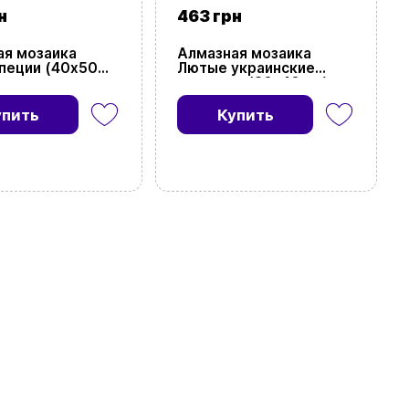
н
463 грн
ая мозаика
Алмазная мозаика
пеции (40х50
Лютые украинские
призраки (30х40 см)
упить
Купить