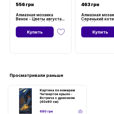
556 грн
463 грн
Алмазная мозаика
Алмазная мозаи
Венок - Цветы августа
Серенький коти
подвесной (30х30 см)
(30х40 см)
Купить
Купить
Просматривали раньше
Картина по номерам
Четвертое крыло -
Встреча с драконом
(40х80 см)
680 грн