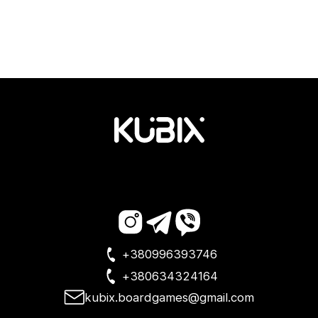
+380996393746
+380634324164
kubix.boardgames@gmail.com