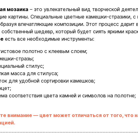
ая мозаика
– это увлекательный вид творческой деятел
ие картины. Специальные цветные камешки-стразики, с
образуя впечатляющие композиции. Этот процесс дарит 
 собственный шедевр, который будет сиять яркими крас
ре
есть все необходимые инструменты:
тистовое полотно с клеевым слоем;
мешки-стразы;
ециальный стилус;
Ввойти
Регистрация
пкая масса для стилуса;
ток для удобной сортировки камешков;
нцет;
Бренды
ема соответствия цвета камней и символов на полотне;
Доставка и оплата
те внимание — цвет может отличаться от того, что н
ацией.
Новости и статьи