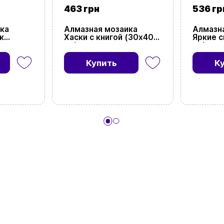
463 грн
536 гр
ка
Алмазная мозаика
Алмазн
к
Хаски с книгой (30х40
Яркие с
см)
см)
Купить
К