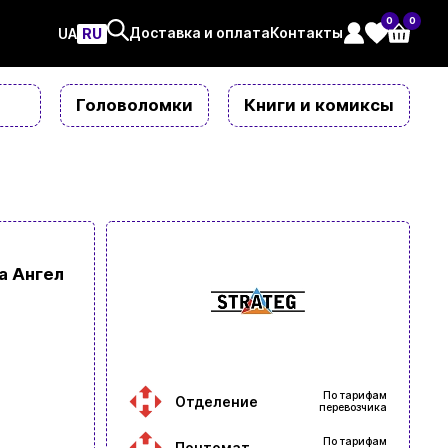
0
0
Доставка и оплата
Контакты
UAㅤ
RU
Головоломки
Книги и комиксы
а Ангел
По тарифам
Отделение
перевозчика
По тарифам
Почтомат