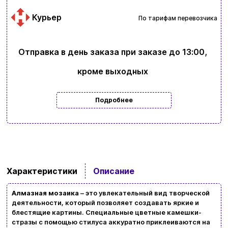
Курьер
По тарифам перевозчика
Отправка в день заказа при заказе до 13:00,
кроме выходных
Подробнее
Ввойти
Регистрация
Бренды
Доставка и оплата
Характеристики
Описание
Новости и статьи
Алмазная мозаика
– это увлекательный вид творческой
Возврат и обмен товаров
Ваша корзина сейчас пуста
деятельности, который позволяет создавать яркие и
блестящие картины. Специальные цветные камешки-
Политика конфиденциальности
стразы с помощью стилуса аккуратно приклеиваются на