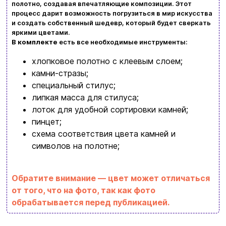
полотно, создавая впечатляющие композиции. Этот
Просмотрите ассортимент нашего магазина и
Контакты
процесс дарит возможность погрузиться в мир искусства
вы обязательно найдете что-нибудь
и создать собственный шедевр, который будет сверкать
яркими цветами.
интересное
В комплекте
есть все необходимые инструменты:
+380996393746
хлопковое полотно с клеевым слоем;
+380634324164
камни-стразы;
специальный стилус;
Заказать звонок
липкая масса для стилуса;
kubix.boardgames@gmail.com
лоток для удобной сортировки камней;
пинцет;
Язык сайта:
схема соответствия цвета камней и
UAㅤ
RU
символов на полотне;
Обратите внимание — цвет может отличаться
от того, что на фото, так как фото
обрабатывается перед публикацией.
Бренд
Strateg