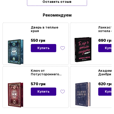
Оставить отзыв
Тип
Подарочные
Рекомендуем
Дверь в теплые
Ланкасте
края
хотела с
так и не
550 грн
690 грн
Купить
Купи
Ключ от
Академи
Потустороннего
Данбрид
мира
угодно. К
570 грн
620 грн
Купить
Купи