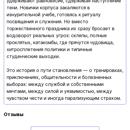
удерживают равновесие, сдерживая наступление
Возврат и обмен товаров
тени. Новички корпуса закаляются в
Ваша корзина сейчас пуста
изнурительной учебе, готовясь к ритуалу
Политика конфиденциальности
посвящения и служения. Но вместо
Просмотрите ассортимент нашего магазина и
торжественного праздника их сразу бросает в
Контакты
водоворот реальных угроз: склепы, полные
вы обязательно найдете что-нибудь
проклятых, катакомбы, где прячутся чудовища,
интересное
хитросплетения политики и типичные
+380996393746
студенческие выходки.
+380634324164
Это история о пути становления — о тренировках,
Заказать звонок
приключениях, общительности и болезненных
выборах: между службой и собственными
kubix.boardgames@gmail.com
мечтами, между силой и уязвимостью, между
чувством чести и иногда парализующим страхом.
Язык сайта:
UAㅤ
RU
Бренд
READBERRY
Отзывы
Язык
Украинский