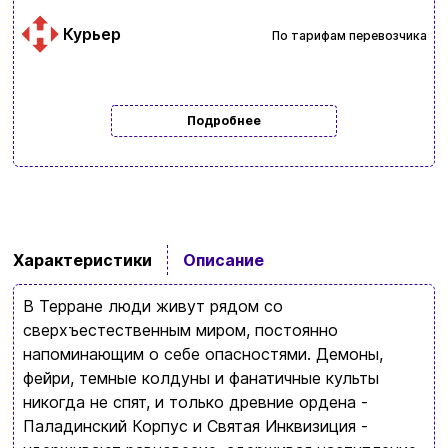
Курьер
По тарифам перевозчика
Подробнее
Характеристики
Описание
Ввойти
Регистрация
В Терране люди живут рядом со
сверхъестественным миром, постоянно
Бренды
напоминающим о себе опасностями. Демоны,
фейри, темные колдуны и фанатичные культы
Доставка и оплата
никогда не спят, и только древние ордена -
Паладинский Корпус и Святая Инквизиция -
Новости и статьи