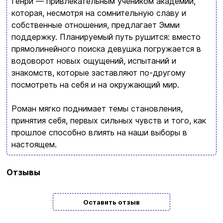
Возврат и обмен товаров
Генри — привлекательным учеником академии,
Ваша корзина сейчас пуста
которая, несмотря на сомнительную славу и
Политика конфиденциальности
собственные отношения, предлагает Эмми
Просмотрите ассортимент нашего магазина и
поддержку. Планируемый путь рушится: вместо
Контакты
прямолинейного поиска девушка погружается в
вы обязательно найдете что-нибудь
водоворот новых ощущений, испытаний и
интересное
знакомств, которые заставляют по-другому
+380996393746
посмотреть на себя и на окружающий мир.
+380634324164
Роман мягко поднимает темы становления,
Заказать звонок
принятия себя, первых сильных чувств и того, как
прошлое способно влиять на наши выборы в
kubix.boardgames@gmail.com
настоящем.
Язык сайта:
Бренд
READBERRY
Отзывы
UAㅤ
RU
Язык
Украинский
Оставить отзыв
Тип
Подарочные