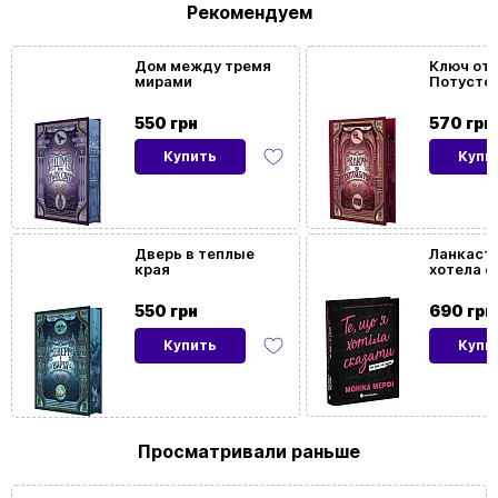
Рекомендуем
Дом между тремя
Ключ от
мирами
Потусто
мира
550 грн
570 грн
Купить
Купи
Дверь в теплые
Ланкасте
края
хотела с
так и не
550 грн
690 грн
Купить
Купи
Просматривали раньше