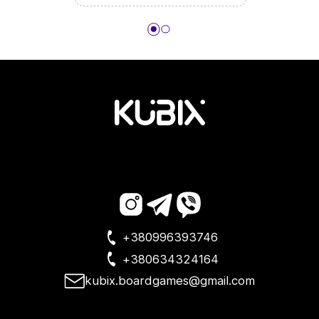
+380996393746
+380634324164
kubix.boardgames@gmail.com