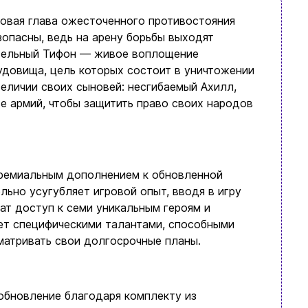
новая глава ожесточенного противостояния
зопасны, ведь на арену борьбы выходят
ительный Тифон — живое воплощение
удовища, цель которых состоит в уничтожении
величии своих сыновей: несгибаемый Ахилл,
е армий, чтобы защитить право своих народов
ремиальным дополнением к обновленной
ельно усугубляет игровой опыт, вводя в игру
ат доступ к семи уникальным героям и
ет специфическими талантами, способными
матривать свои долгосрочные планы.
обновление благодаря комплекту из