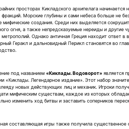
райних просторах Кикладского архипелага начинается 
 фракций. Морские глубины и сами небеса больше не бе
е мифические создания. Среди них выделяется сокруш
ого огня, а также непредсказуемые нереиды и другие ч
 метрополий. Однако античная Греция находит ответ в 
рный Геракл и дальновидный Перикл становятся во глав
одство.
ение под названием
«Киклады. Водоворот»
является п
гии
«Киклады. Легендарное издание»
. Этот набор значит
0619/cyclades-
леяду новых действующих лиц и механик. Игроки получ
ати мифическим существам, каждое из которых облада
льно изменить ход битвы и заставить соперников перес
ная составляющая игры также получила существенное 
Ввойти
Регистрация