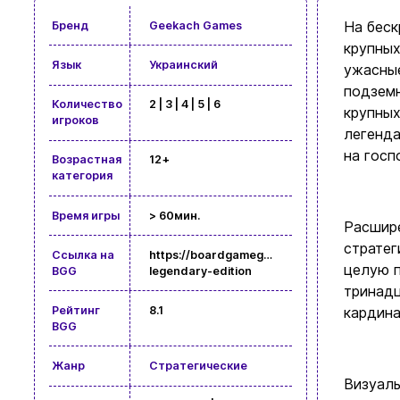
На беск
Бренд
Geekach Games
крупных
Язык
Украинский
ужасны
подземн
Количество
2 | 3 | 4 | 5 | 6
крупных
игроков
легенда
на госп
Возрастная
12+
категория
Время игры
> 60мин.
Расшир
страте
Ссылка на
https://boardgamegeek.com/boardgame/38
целую п
BGG
legendary-edition
тринадц
кардина
Рейтинг
8.1
BGG
Жанр
Стратегические
Визуаль