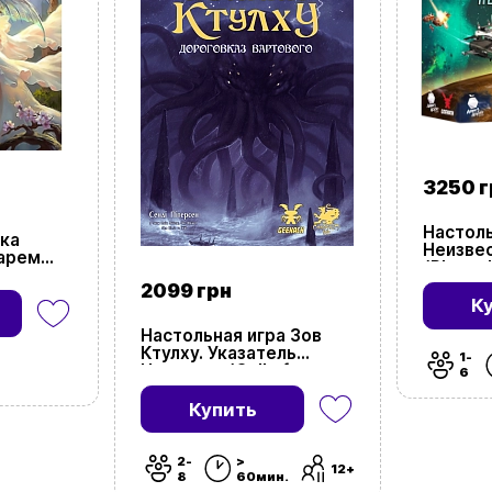
3250 г
Настоль
ка
Неизвес
нарем
(Planet
2099 грн
К
Настольная игра Зов
Ктулху. Указатель
1-
Часового (Call of
6
Cthulhu Keeper
Rulebook)
Купить
2-
>
12+
8
60мин.