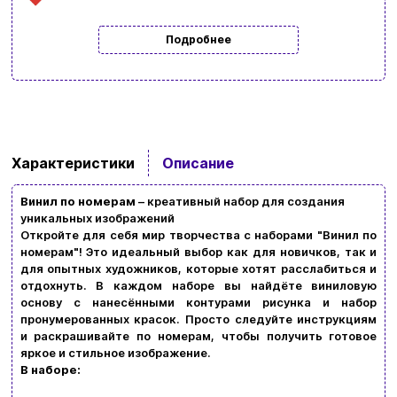
Подробнее
Ввойти
Регистрация
Характеристики
Описание
Бренды
Винил по номерам
– креативный набор для создания
уникальных изображений
Доставка и оплата
Откройте для себя мир творчества с наборами "Винил по
номерам"! Это идеальный выбор как для новичков, так и
Новости и статьи
для опытных художников, которые хотят расслабиться и
отдохнуть. В каждом наборе вы найдёте виниловую
Возврат и обмен товаров
Ваша корзина сейчас пуста
основу с нанесёнными контурами рисунка и набор
пронумерованных красок. Просто следуйте инструкциям
Политика конфиденциальности
и раскрашивайте по номерам, чтобы получить готовое
яркое и стильное изображение.
Просмотрите ассортимент нашего магазина и
Контакты
В наборе:
вы обязательно найдете что-нибудь