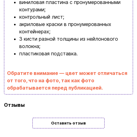
виниловая пластина с пронумерованными
интересное
контурами;
+380996393746
контрольный лист;
+380634324164
акриловые краски в пронумерованных
контейнерах;
Заказать звонок
3 кисти разной толщины из нейлонового
волокна;
kubix.boardgames@gmail.com
пластиковая подставка.
Язык сайта:
UAㅤ
RU
Обратите внимание — цвет может отличаться
от того, что на фото, так как фото
обрабатывается перед публикацией.
Бренд
Strateg
Отзывы
Тип
Подарочные
Оставить отзыв
Жанр
Цветы