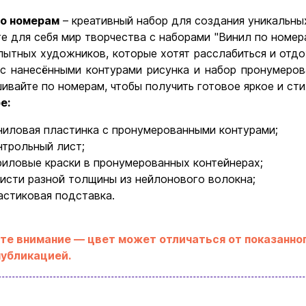
по номерам
– креативный набор для создания уникальны
е для себя мир творчества с наборами "Винил по номера
пытных художников, которые хотят расслабиться и отд
с нанесёнными контурами рисунка и набор пронумеров
ивайте по номерам, чтобы получить готовое яркое и ст
е:
ниловая пластинка с пронумерованными контурами;
нтрольный лист;
Ввойти
Регистрация
риловые краски в пронумерованных контейнерах;
кисти разной толщины из нейлонового волокна;
астиковая подставка.
Бренды
Доставка и оплата
те внимание — цвет может отличаться от показанног
публикацией.
Новости и статьи