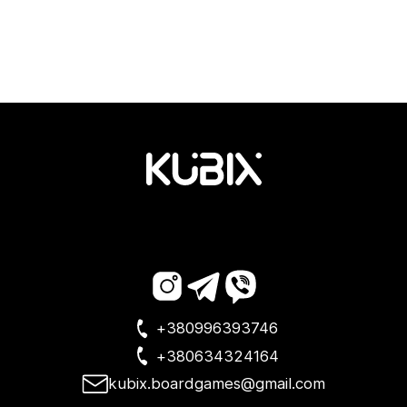
+380996393746
+380634324164
kubix.boardgames@gmail.com