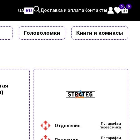
0
0
Доставка и оплата
Контакты
UAㅤ
RU
Головоломки
Книги и комиксы
тая
м)
По тарифам
Отделение
перевозчика
По тарифам
Почтомат