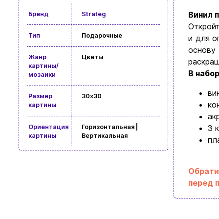
Винил 
Бренд
Strateg
Откройт
Тип
Подарочные
и для о
основу 
Жанр
Цветы
раскраш
картины/
В набор
мозаики
ви
Размер
30x30
ко
картины
ак
Ориентация
Горизонтальная |
3 
картины
Вертикальная
пл
Обрати
перед 