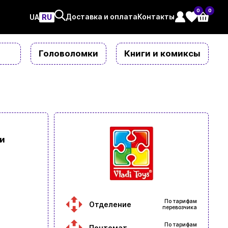
0
0
Доставка и оплата
Контакты
UAㅤ
RU
Головоломки
Книги и комиксы
и
По тарифам
Отделение
перевозчика
По тарифам
Почтомат