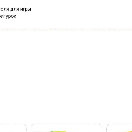
найдете что-нибудь интересное
поля для игры
фигурок
+380996393746
+380634324164
Заказать звонок
kubix.boardgames@gmail.com
Язык сайта:
UAㅤ
RU