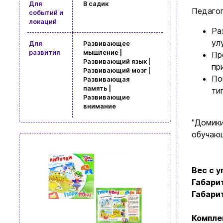
Для
В садик
Педагог
событий и
локаций
Ра
ул
Для
Развивающее
развития
мышление |
Пр
Развивающий язык |
пр
Развивающий мозг |
По
Развивающая
память |
ти
Развивающие
внимание
"Домики
обучающ
Вес с у
Габарит
Габари
Компле
Просмотр