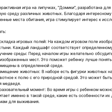
ерактивная игра на липучках, "Домики", разработана дл
ую среду различных животных. Благодаря интересному
енные места обитания, игра стимулирует интерес к исс
ать:
складка игровых полей: На каждом игровом поле изобр
стыни. Каждый ландшафт соответствует определенному
учение среды: Перед началом игры желательно обсудит
 изображенных мест. Это поможет ребенку лучше понят
змещены в определенной среде.
змещение животных: В наборе есть фигурки животных н
вотное к полю с его природной средой. Это может быть
я медведя.
разовательный момент: Во время игры с ребенком можн
итает именно в такой среде, какие есть особенности их
мам для выживания.