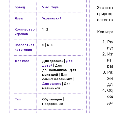
Эта инт
Бренд
Vladi Toys
природн
Язык
Украинский
естеств
Количество
1 | 2
Как игр
игроков
Ра
Возрастная
3 | 4 | 5
пу
категория
Из
из
Для кого
Для девочек |
Для
детей
| Для
ра
дошкольников | Для
Ра
малышей | Для
жи
самых маленьких |
Для одного
| Для
дл
мальчиков
Об
об
Тип
Обучающие |
до
Подарочные