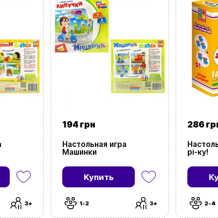
194 грн
286 гр
а
Настольная игра
Настоль
Машинки
рі-ку!
Купить
К
3+
1-2
3+
2-4