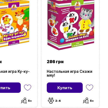
н
286 грн
ная игра Ку-ку-
Настольная игра Скажи
мяу!
упить
Купить
5+
2-4
5+