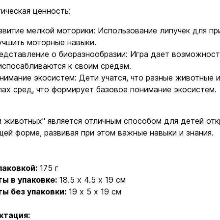
ическая ценность:
звитие мелкой моторики: Использование липучек для п
учшить моторные навыки.
Ввойти
Регистрация
едставление о биоразнообразии: Игра дает возможность
испосабливаются к своим средам.
нимание экосистем: Дети учатся, что разные животные 
Бренды
пах сред, что формирует базовое понимание экосистем.
Доставка и оплата
 животных" является отличным способом для детей отк
ей форме, развивая при этом важные навыки и знания.
Новости и статьи
Возврат и обмен товаров
паковкой:
175 г
ы в упаковке:
18.5 x 4.5 x 19 см
Ваша корзина сейчас пуста
Политика конфиденциальности
ты без упаковки:
19 x 5 x 19 см
ктация:
Контакты
ите ассортимент нашего магазина и вы об