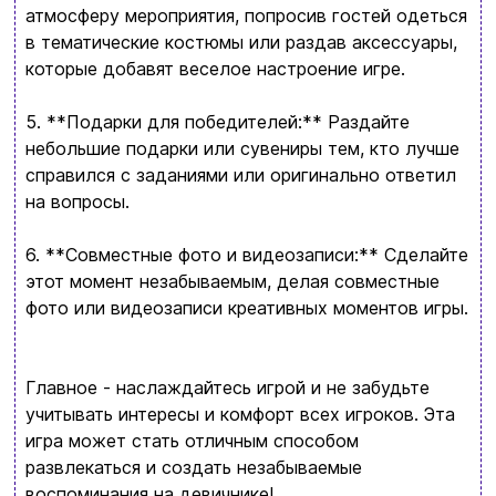
атмосферу мероприятия, попросив гостей одеться
интересное
+380996393746
в тематические костюмы или раздав аксессуары,
которые добавят веселое настроение игре.
+380634324164
5. **Подарки для победителей:** Раздайте
Заказать звонок
небольшие подарки или сувениры тем, кто лучше
справился с заданиями или оригинально ответил
kubix.boardgames@gmail.com
на вопросы.
Язык сайта:
6. **Совместные фото и видеозаписи:** Сделайте
UAㅤ
RU
этот момент незабываемым, делая совместные
фото или видеозаписи креативных моментов игры.
Главное - наслаждайтесь игрой и не забудьте
учитывать интересы и комфорт всех игроков. Эта
игра может стать отличным способом
развлекаться и создать незабываемые
воспоминания на девичнике!