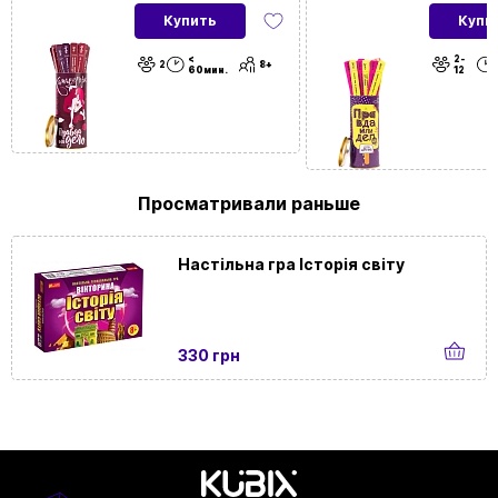
(RU)
Купить
Купи
<
2-
2
8+
60мин.
12
Просматривали раньше
Настільна гра Історія світу
330 грн