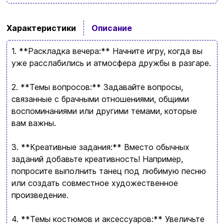
Характеристики
Описание
1. **Раскладка вечера:** Начните игру, когда вы
уже расслабились и атмосфера дружбы в разгаре.
Ввойти
Регистрация
2. **Темы вопросов:** Задавайте вопросы,
связанные с брачными отношениями, общими
Бренды
воспоминаниями или другими темами, которые
вам важны.
Доставка и оплата
3. **Креативные задания:** Вместо обычных
Новости и статьи
заданий добавьте креативность! Например,
Возврат и обмен товаров
попросите выполнить танец под любимую песню
Ваша корзина сейчас пуста
или создать совместное художественное
Политика конфиденциальности
произведение.
Просмотрите ассортимент нашего магазина и
Контакты
вы обязательно найдете что-нибудь
4. **Темы костюмов и аксессуаров:** Увеличьте