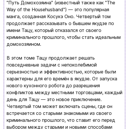
"Путь Домохозяина" (известный также как "The
Бренды
Way of the Househusband") — это популярная
манга, созданная Косукэ Оно. Четвертый том
Доставка и оплата
продолжает рассказывать о бывшем якудзе по
имени Тацу, который отказался от своего
Новости и статьи
криминального прошлого, чтобы стать идеальным
Возврат и обмен товаров
домохозяином.
Ваша корзина сейчас пуста
Политика конфиденциальности
В этом томе Тацу продолжает решать
Просмотрите ассортимент нашего магазина и
повседневные задачи с непоколебимой
Контакты
вы обязательно найдете что-нибудь
серьезностью и эффективностью, которые были
характерны для его времён в якудзе. От запуска
интересное
+380996393746
нового кухонного робота до разрешения
конфликтов между местными торговцами, каждый
+380634324164
день для Тацу — это новое приключение.
Четвертый том может включать сцены, где он
Заказать звонок
встречается со старыми знакомыми из своего
криминального прошлого, что ставит его перед
kubix.boardgames@gmail.com
выбором между старыми и новыми способами