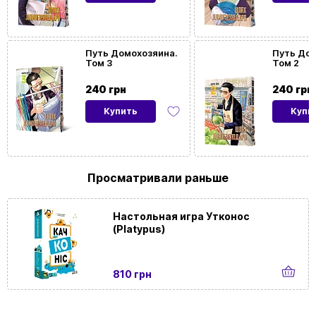
Путь Домохозяина.
Путь Дом
Том 3
Том 2
240 грн
240 грн
Купить
Купи
Просматривали раньше
Настольная игра Утконос
(Platypus)
810 грн