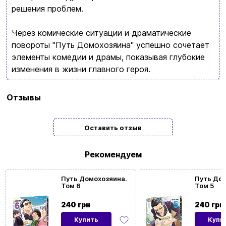
решения проблем.
Язык сайта:
UAㅤ
RU
Через комические ситуации и драматические
повороты "Путь Домохозяина" успешно сочетает
элементы комедии и драмы, показывая глубокие
изменения в жизни главного героя.
Бренд
MalʼOpus
Отзывы
Язык
Украинский
Оставить отзыв
Тип
Подарочные
Рекомендуем
Путь Домохозяина.
Путь Дом
Том 6
Том 5
240 грн
240 грн
Купить
Купи