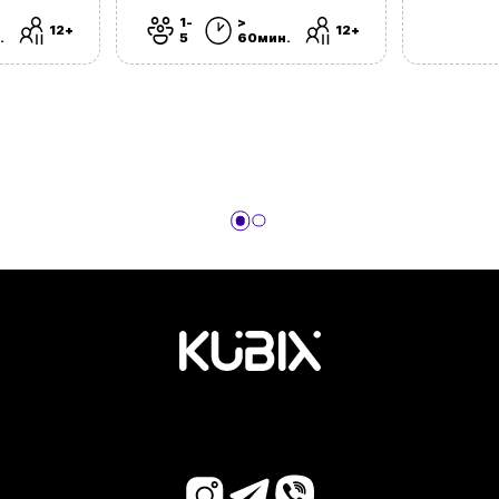
1-
>
12+
12+
.
5
60мин.