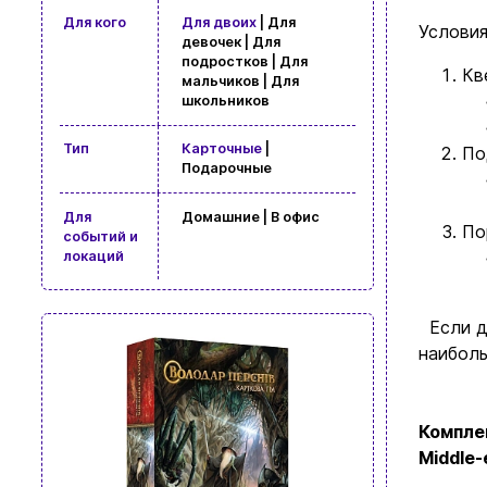
Для кого
Для двоих
| Для
Условия
девочек | Для
подростков | Для
Кв
мальчиков | Для
школьников
Тип
Карточные
|
По
Подарочные
Для
Домашние | В офис
По
событий и
локаций
Если до
наиболь
Комплек
Просмотр
Middle-