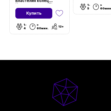
Властелин колец.
Карточная игра (The
1-
>
Lord of the Rings: The
5
60мин
Card Game)
Купить
1-
>
12+
4
60мин.