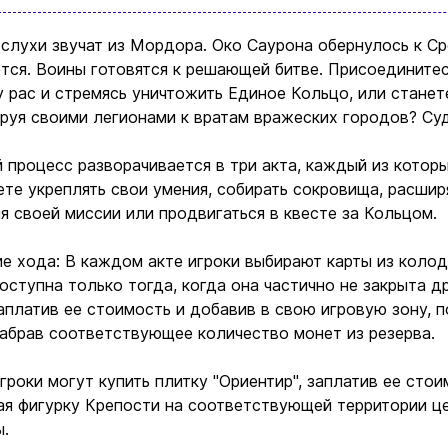
слухи звучат из Мордорa. Око Саурона обернулось к С
тся. Воины готовятся к решающей битве. Присоединитес
 рас и стремясь уничтожить Единое Кольцо, или станет
руя своими легионами к вратам вражеских городов? Суд
 процесс разворачивается в три акта, каждый из котор
те укреплять свои умения, собирать сокровища, расшир
я своей миссии или продвигаться в квесте за Кольцом.
е хода: В каждом акте игроки выбирают карты из колод
оступна только тогда, когда она частично не закрыта д
заплатив ее стоимость и добавив в свою игровую зону, 
забрав соответствующее количество монет из резерва.
гроки могут купить плитку "Ориентир", заплатив ее стои
я фигурку Крепости на соответствующей территории це
ы.