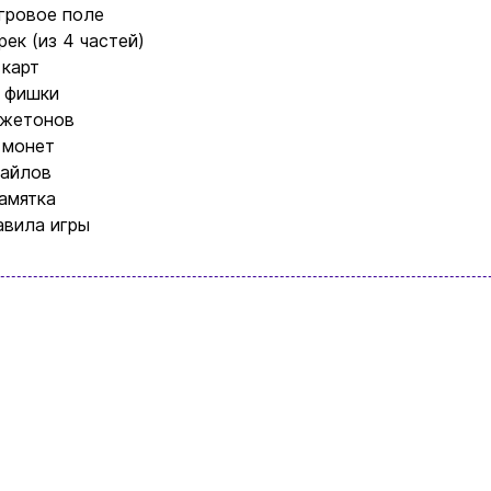
игровое поле
+380996393746
трек (из 4 частей)
 карт
+380634324164
 фишки
 жетонов
 монет
Заказать звонок
тайлов
памятка
kubix.boardgames@gmail.com
авила игры
Язык сайта:
UAㅤ
RU