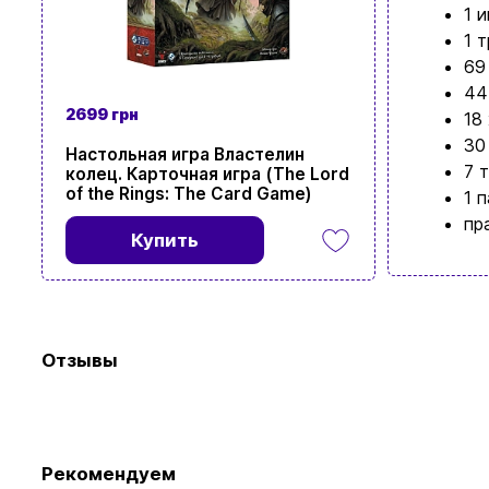
1 
1 
69
44
2699 грн
18
30
Настольная игра Властелин
7 
колец. Карточная игра (The Lord
of the Rings: The Card Game)
1 
пр
Купить
Отзывы
Рекомендуем