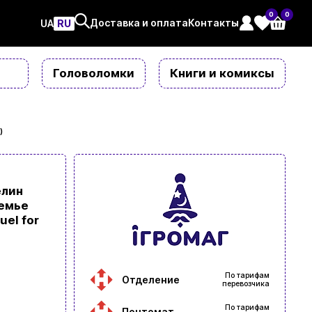
0
0
Доставка и оплата
Контакты
UAㅤ
RU
Головоломки
Книги и комиксы
)
елин
земье
uel for
По тарифам
Отделение
перевозчика
По тарифам
Почтомат