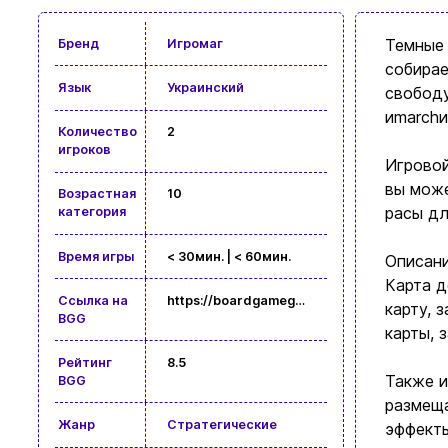
Темные 
Бренд
Игромаг
собирае
Язык
Украинский
свободу
иmarchи
Количество
2
игроков
Игровой
вы може
Возрастная
10
расы дл
категория
Время игры
< 30мин. | < 60мин.
Описани
Карта д
Ссылка на
https://boardgamegeek.com/boardgame/421006
карту, 
BGG
карты, 
Рейтинг
8.5
Также и
BGG
размеща
Жанр
Стратегические
эффект