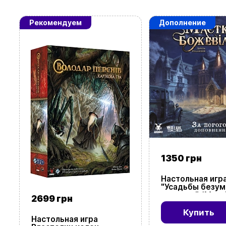
Рекомендуем
Дополнение
1350 грн
Настольная игр
"Усадьбы безум
порогом" (Mansi
2699 грн
Madness: Beyon
Threshold)
Купить
Настольная игра