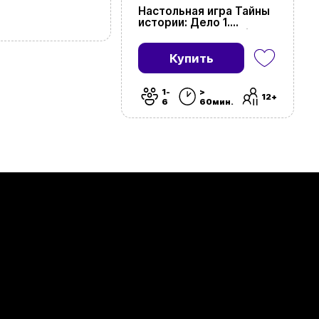
Настольная игра Тайны
истории: Дело 1.
Идеальный план (Hidden
Games)
Купить
1-
>
12+
6
60мин.