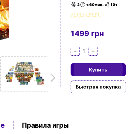
2
< 60мин.
10+
1499 грн
1
Купить
Быстрая покупка
ие
Правила игры