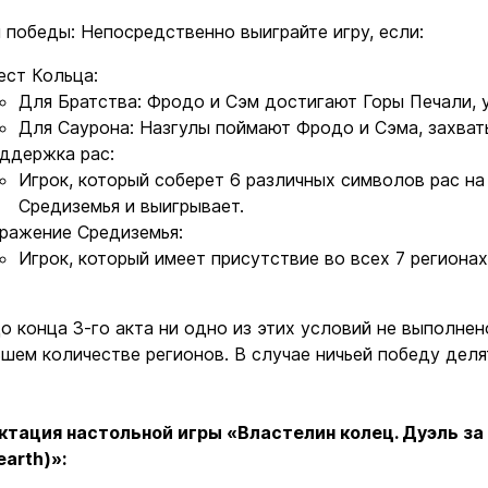
 победы: Непосредственно выиграйте игру, если:
Ввойти
Регистрация
ест Кольца:
Для Братства: Фродо и Сэм достигают Горы Печали, 
Для Саурона: Назгулы поймают Фродо и Сэма, захват
Бренды
ддержка рас:
Игрок, который соберет 6 различных символов рас на
Средиземья и выигрывает.
Доставка и оплата
ражение Средиземья:
Игрок, который имеет присутствие во всех 7 региона
Новости и статьи
Возврат и обмен товаров
 конца 3-го акта ни одно из этих условий не выполнен
шем количестве регионов. В случае ничьей победу дел
Ваша корзина сейчас пуста
Политика конфиденциальности
тация настольной игры «Властелин колец. Дуэль за Ср
Контакты
ите ассортимент нашего магазина и вы об
earth
)»:
найдете что-нибудь интересное