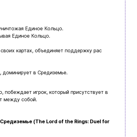
уничтожая Единое Кольцо.
ывая Единое Кольцо.
 своих картах, объединяет поддержку рас
х, доминирует в Средиземье.
о, побеждает игрок, который присутствует в
ят между собой.
едиземье (The Lord of the Rings: Duel for
язательно