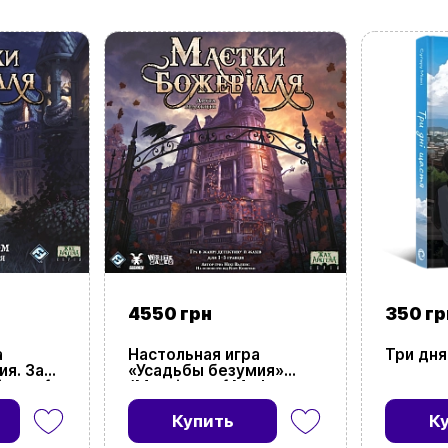
4550 грн
350 гр
а
Настольная игра
Три дня
ия. За
«Усадьбы безумия»
ons of
(Mansions of Madness:
d the
Second Edition)
Купить
К