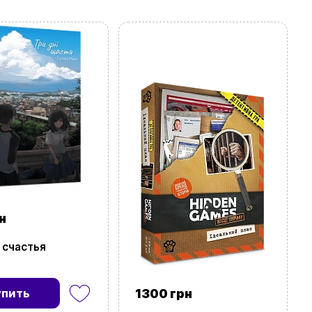
н
 счастья
упить
1300 грн