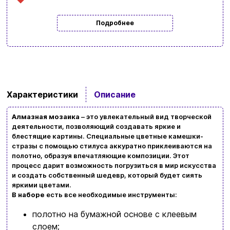
Подробнее
Ввойти
Регистрация
Характеристики
Описание
Бренды
Алмазная мозаика
– это увлекательный вид творческой
Доставка и оплата
деятельности, позволяющий создавать яркие и
блестящие картины. Специальные цветные камешки-
Новости и статьи
стразы с помощью стилуса аккуратно приклеиваются на
полотно, образуя впечатляющие композиции. Этот
Возврат и обмен товаров
процесс дарит возможность погрузиться в мир искусства
Ваша корзина сейчас пуста
и создать собственный шедевр, который будет сиять
Политика конфиденциальности
яркими цветами.
В наборе
есть все необходимые инструменты:
Просмотрите ассортимент нашего магазина и
Контакты
полотно на бумажной основе с клеевым
вы обязательно найдете что-нибудь
слоем;