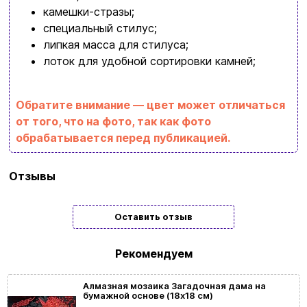
интересное
камешки-стразы;
+380996393746
специальный стилус;
+380634324164
липкая масса для стилуса;
лоток для удобной сортировки камней;
Заказать звонок
kubix.boardgames@gmail.com
Обратите внимание — цвет может отличаться
от того, что на фото, так как фото
Язык сайта:
обрабатывается перед публикацией.
UAㅤ
RU
Бренд
Strateg
Отзывы
Тип
Подарочные
Оставить отзыв
Жанр
Цветы
картины/
Рекомендуем
мозаики
Алмазная мозаика Загадочная дама на
бумажной основе (18х18 см)
Размер
18x18