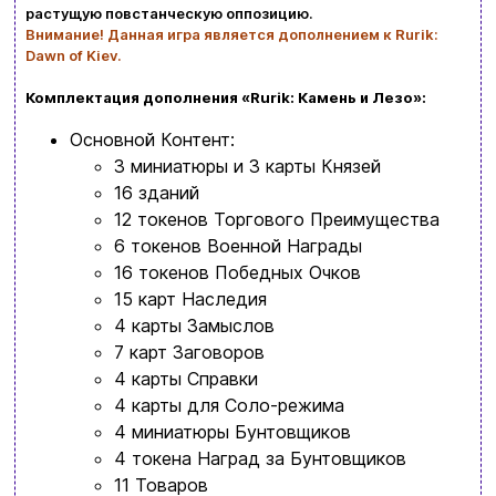
Новости и статьи
растущую повстанческую оппозицию.
Внимание! Данная игра является дополнением к Rurik:
Возврат и обмен товаров
Dawn of Kiev.
Ваша корзина сейчас пуста
Политика конфиденциальности
Комплектация дополнения «Rurik: Камень и Лезо»:
Просмотрите ассортимент нашего магазина и
Основной Контент:
Контакты
вы обязательно найдете что-нибудь
3 миниатюры и 3 карты Князей
16 зданий
интересное
+380996393746
12 токенов Торгового Преимущества
6 токенов Военной Награды
+380634324164
16 токенов Победных Очков
15 карт Наследия
Заказать звонок
4 карты Замыслов
7 карт Заговоров
kubix.boardgames@gmail.com
4 карты Справки
4 карты для Соло-режима
Язык сайта:
4 миниатюры Бунтовщиков
UAㅤ
RU
4 токена Наград за Бунтовщиков
11 Товаров