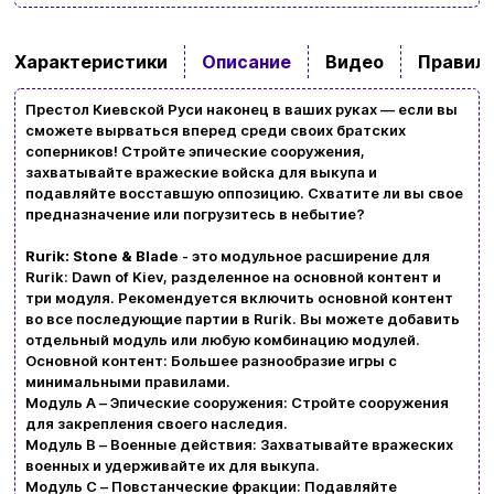
Характеристики
Описание
Видео
Правила
Престол Киевской Руси наконец в ваших руках — если вы
сможете вырваться вперед среди своих братских
соперников! Стройте эпические сооружения,
захватывайте вражеские войска для выкупа и
подавляйте восставшую оппозицию. Схватите ли вы свое
предназначение или погрузитесь в небытие?
Rurik: Stone & Blade
- это модульное расширение для
Rurik: Dawn of Kiev, разделенное на основной контент и
три модуля. Рекомендуется включить основной контент
во все последующие партии в Rurik. Вы можете добавить
отдельный модуль или любую комбинацию модулей.
Ввойти
Регистрация
Основной контент: Большее разнообразие игры с
минимальными правилами.
Модуль A – Эпические сооружения: Стройте сооружения
Бренды
для закрепления своего наследия.
Модуль B – Военные действия: Захватывайте вражеских
Доставка и оплата
военных и удерживайте их для выкупа.
Модуль C – Повстанческие фракции: Подавляйте