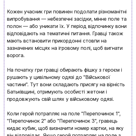
Кожен учасник гри повинен подолати різноманітні
випробування — небезпечні засідки, мінне поле та
полон — або уникати їх. У період відпочинку вони
відповідають на тематичні питання. Гравці також
мають встановити прикордонні стовпи на
зазначених місцях на ігровому полі, щоб вигнати
ворога.
На початку гри гравці обирають фішку з героєм і
рушають у цивільному одязі до "Військової
частини". Тут вони складають присягу на вірність
Батьківщині, отримують особисті жетони і
продовжують свій шлях у військовому одязі.
Ввойти
Регистрация
Коли герой потрапляє на поле "Перепочинок 1",
"Перепочинок 2" або "Перепочинок 3", гравець
Бренды
кидає кубик, щоб визначити номер картки, на яку
він відповідає. Якщо герой потрапляє на поле з