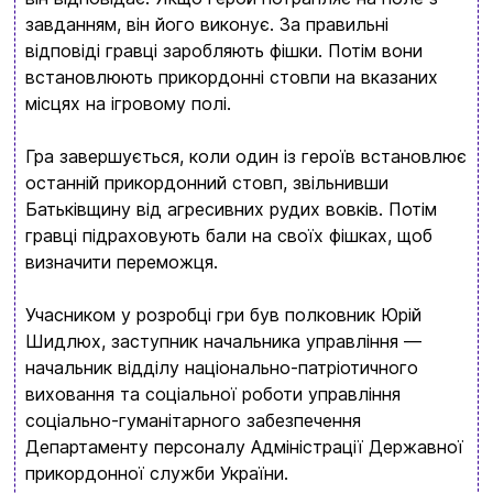
Доставка и оплата
завданням, він його виконує. За правильні
відповіді гравці заробляють фішки. Потім вони
Новости и статьи
встановлюють прикордонні стовпи на вказаних
Возврат и обмен товаров
місцях на ігровому полі.
Ваша корзина сейчас пуста
Политика конфиденциальности
Гра завершується, коли один із героїв встановлює
Просмотрите ассортимент нашего магазина и
останній прикордонний стовп, звільнивши
Контакты
вы обязательно найдете что-нибудь
Батьківщину від агресивних рудих вовків. Потім
гравці підраховують бали на своїх фішках, щоб
интересное
визначити переможця.
+380996393746
+380634324164
Учасником у розробці гри був полковник Юрій
Шидлюх, заступник начальника управління —
Заказать звонок
начальник відділу національно-патріотичного
виховання та соціальної роботи управління
kubix.boardgames@gmail.com
соціально-гуманітарного забезпечення
Департаменту персоналу Адміністрації Державної
Язык сайта:
прикордонної служби України.
UAㅤ
RU