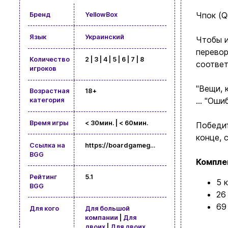
Чпок (Q
Бренд
YellowBox
Язык
Украинский
Чтобы и
перевор
Количество
2 | 3 | 4 | 5 | 6 | 7 | 8
соответ
игроков
"Вещи, 
Возрастная
18+
... "Оши
категория
Время игры
< 30мин. | < 60мин.
Победит
конце, 
Ссылка на
https://boardgamegeek.com/boardgame/196564
BGG
Компле
Рейтинг
5.1
5 
BGG
26
69
Для кого
Для большой
компании
|
Для
двоих
|
Для двоих