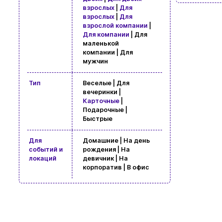
взрослых
|
Для
взрослых
|
Для
взрослой компании
|
Для компании
| Для
маленькой
компании | Для
мужчин
Тип
Веселые | Для
вечеринки |
Карточные
|
Подарочные |
Просмотр
Быстрые
Для
Домашние | На день
событий и
рождения | На
локаций
девичник | На
корпоратив | В офис