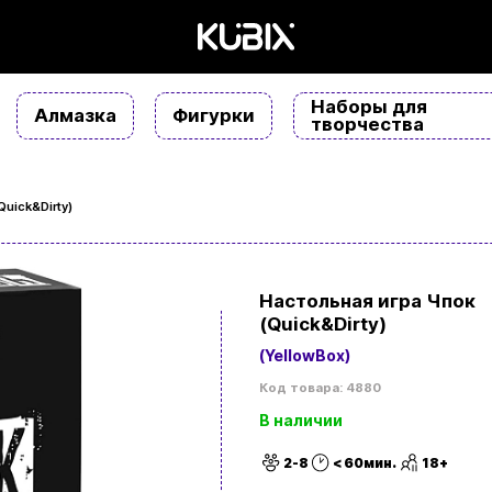
Наборы для
Алмазка
Фигурки
творчества
uick&Dirty)
Настольная игра Чпок
(Quick&Dirty)
(YellowBox)
Код товара: 4880
В наличии
2-8
< 60мин.
18+