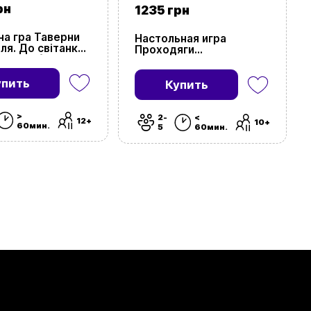
рн
1235 грн
на гра Таверни
Настольная игра
ля. До світанку!
Проходяги
verns of
Кведлинбурга: Ведьмы-
al: Open doors!)
травницы (The Quacks
of Quedlinburg: The Herb
упить
Купить
Witches)
>
2-
<
12+
10+
60мин.
5
60мин.