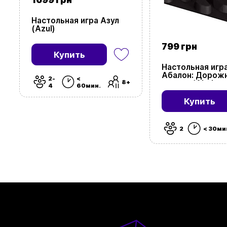
Настольная игра Азул
(Azul)
799 грн
Купить
Настольная игр
Абалон: Дорож
2-
<
8+
версия (Abalone
4
60мин.
Купить
2
< 30ми