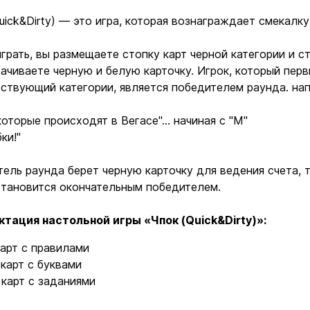
uick&Dirty) — это игра, которая вознаграждает смекалку
грать, вы размещаете стопку карт черной категории и с
ачиваете черную и белую карточку. Игрок, который перв
ствующий категории, является победителем раунда. нап
которые происходят в Вегасе"... начиная с "М"
бки!"
ель раунда берет черную карточку для ведения счета, т
становится окончательным победителем.
ктация настольной игры «Чпок (Quick&Dirty
)»:
Ввойти
Регистрация
карт с правилами
 карт с буквами
 карт с заданиями
Бренды