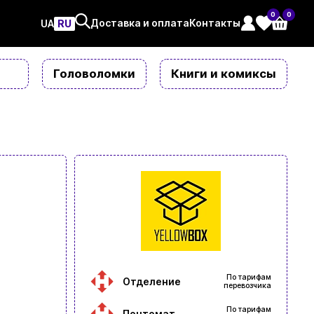
0
0
Доставка и оплата
Контакты
UAㅤ
RU
Головоломки
Книги и комиксы
По тарифам
Отделение
перевозчика
По тарифам
Почтомат