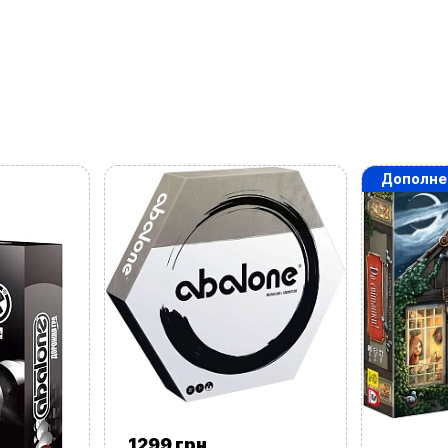
kubix.boardgames@gmail.com
Язык сайта:
UAㅤ
RU
Дополне
1299 грн