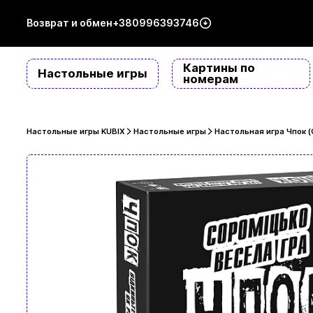
Возврат и обмен
+380996393746
Картины по
Настольные игры
номерам
Настольные игры KUBIX
Настольные игры
Настольная игра Чпок (Q