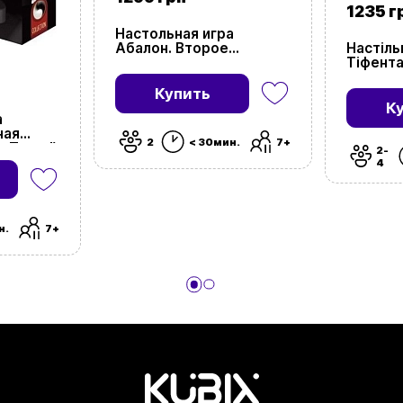
1235 г
Настольная игра
Абалон. Второе
Настіль
издание
Тіфента
(The Ta
Tiefenth
Купить
К
а
ная
2
< 30мин.
7+
. Travel)
2-
4
н.
7+