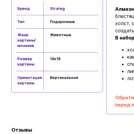
Алмазн
Бренд
Strateg
блестящ
Тип
Подарочные
холст, 
создать
Жанр
Животные
В набо
картины/
мозаики
хо
ка
Размер
18x18
сп
картины
ли
Ориентация
Вертикальная
ло
картины
Обрати
перед 
Просмотр
Отзывы