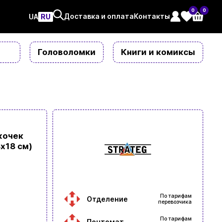
0
0
Доставка и оплата
Контакты
UAㅤ
RU
Головоломки
Книги и комиксы
жочек
х18 см)
По тарифам
Отделение
перевозчика
По тарифам
Почтомат