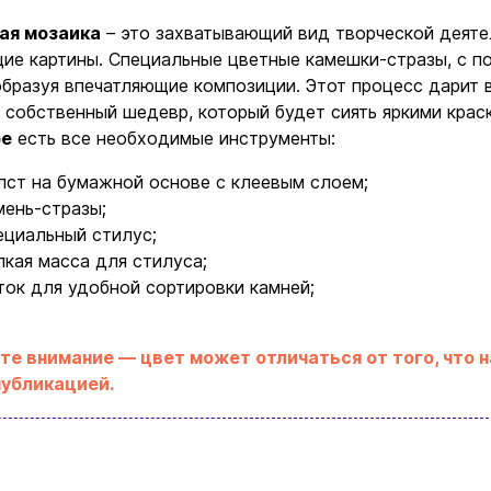
ая мозаика
– это захватывающий вид творческой деятел
ие картины. Специальные цветные камешки-стразы, с п
образуя впечатляющие композиции. Этот процесс дарит 
Ввойти
Регистрация
 собственный шедевр, который будет сиять яркими крас
ре
есть все необходимые инструменты:
Бренды
лст на бумажной основе с клеевым слоем;
мень-стразы;
Доставка и оплата
ециальный стилус;
пкая масса для стилуса;
Новости и статьи
ток для удобной сортировки камней;
Возврат и обмен товаров
те внимание — цвет может отличаться от того, что 
Ваша корзина сейчас пуста
публикацией.
Политика конфиденциальности
Контакты
ите ассортимент нашего магазина и вы об
найдете что-нибудь интересное