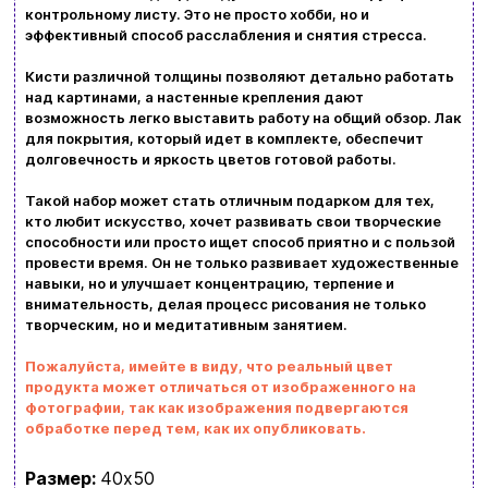
контрольному листу. Это не просто хобби, но и
Ввойти
Регистрация
эффективный способ расслабления и снятия стресса.
Кисти различной толщины позволяют детально работать
Бренды
над картинами, а настенные крепления дают
возможность легко выставить работу на общий обзор. Лак
Доставка и оплата
для покрытия, который идет в комплекте, обеспечит
долговечность и яркость цветов готовой работы.
Новости и статьи
Такой набор может стать отличным подарком для тех,
кто любит искусство, хочет развивать свои творческие
Возврат и обмен товаров
Ваша корзина сейчас пуста
способности или просто ищет способ приятно и с пользой
провести время. Он не только развивает художественные
Политика конфиденциальности
навыки, но и улучшает концентрацию, терпение и
Просмотрите ассортимент нашего магазина и
внимательность, делая процесс рисования не только
Контакты
творческим, но и медитативным занятием.
вы обязательно найдете что-нибудь
интересное
Пожалуйста, имейте в виду, что реальный цвет
+380996393746
продукта может отличаться от изображенного на
фотографии, так как изображения подвергаются
обработке перед тем, как их опубликовать.
+380634324164
Заказать звонок
Размер:
40х50