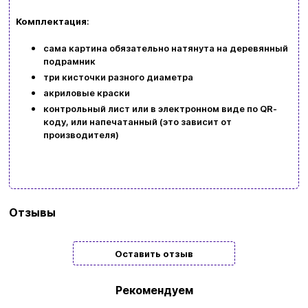
kubix.boardgames@gmail.com
Комплектация
:
сама картина обязательно натянута на деревянный
Язык сайта:
подрамник
UAㅤ
RU
три кисточки разного диаметра
акриловые краски
контрольный лист или в электронном виде по QR-
коду, или напечатанный (это зависит от
производителя)
Бренд
Origami
Отзывы
Тип
Подарочные
Оставить отзыв
Жанр
Пейзаж | Времена года | Праздник
картины/
Рекомендуем
мозаики