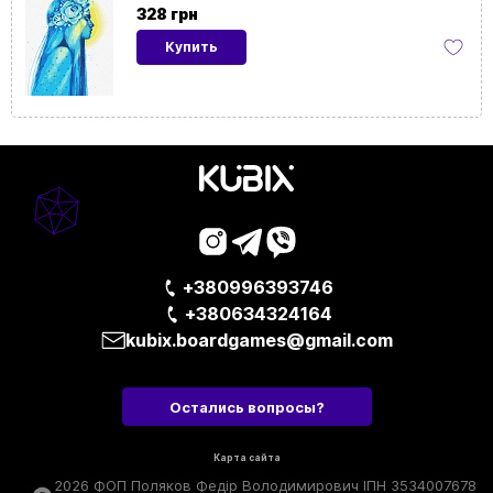
картины
328 грн
Купить
Ориентация
Горизонтальная
картины
На
Да
подрамнике
+380996393746
+380634324164
kubix.boardgames@gmail.com
Остались вопросы?
Карта сайта
2026 ФОП Поляков Федір Володимирович ІПН 3534007678