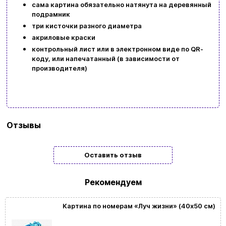
сама картина обязательно натянута на деревянный
подрамник
три кисточки разного диаметра
акриловые краски
контрольный лист или в электронном виде по QR-
коду, или напечатанный (в зависимости от
производителя)
Бренд
Идейка
Отзывы
Тип
Подарочные
Оставить отзыв
Жанр
Дети | Пейзаж | Времена года
картины/
Рекомендуем
мозаики
Картина по номерам «Луч жизни» (40х50 см)
Размер
40x50