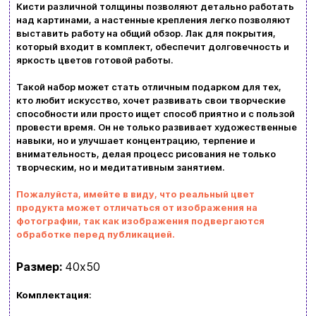
Кисти различной толщины позволяют детально работать
Политика конфиденциальности
над картинами, а настенные крепления легко позволяют
Просмотрите ассортимент нашего магазина и
выставить работу на общий обзор. Лак для покрытия,
Контакты
который входит в комплект, обеспечит долговечность и
вы обязательно найдете что-нибудь
яркость цветов готовой работы.
интересное
Такой набор может стать отличным подарком для тех,
+380996393746
кто любит искусство, хочет развивать свои творческие
способности или просто ищет способ приятно и с пользой
+380634324164
провести время. Он не только развивает художественные
навыки, но и улучшает концентрацию, терпение и
Заказать звонок
внимательность, делая процесс рисования не только
творческим, но и медитативным занятием.
kubix.boardgames@gmail.com
Пожалуйста, имейте в виду, что реальный цвет
продукта может отличаться от изображения на
Язык сайта:
фотографии, так как изображения подвергаются
UAㅤ
RU
обработке перед публикацией.
Размер:
40х50
Комплектация
: