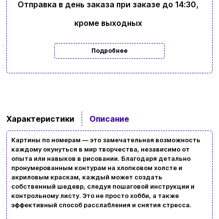
Отправка в день заказа при заказе до 14:30,
кроме выходных
Подробнее
Характеристики
Описание
Ввойти
Регистрация
Картины по номерам — это замечательная возможность
Бренды
каждому окунуться в мир творчества, независимо от
опыта или навыков в рисовании. Благодаря детально
Доставка и оплата
пронумерованным контурам на хлопковом холсте и
акриловым краскам, каждый может создать
собственный шедевр, следуя пошаговой инструкции и
Новости и статьи
контрольному листу. Это не просто хобби, а также
эффективный способ расслабления и снятия стресса.
Возврат и обмен товаров
Ваша корзина сейчас пуста