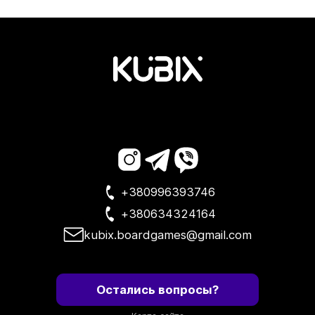
+380996393746
+380634324164
kubix.boardgames@gmail.com
Остались вопросы?