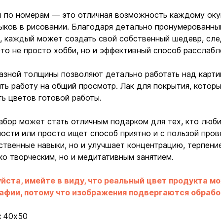
 по номерам — это отличная возможность каждому окун
ыков в рисовании. Благодаря детально пронумерованны
, каждый может создать свой собственный шедевр, сле
Это не просто хобби, но и эффективный способ расслабле
азной толщины позволяют детально работать над карти
ть работу на общий просмотр. Лак для покрытия, котор
ть цветов готовой работы.
абор может стать отличным подарком для тех, кто люби
ости или просто ищет способ приятно и с пользой пров
твенные навыки, но и улучшает концентрацию, терпение
ко творческим, но и медитативным занятием.
йста, имейте в виду, что реальный цвет продукта м
афии, потому что изображения подвергаются обрабо
Ввойти
Регистрация
:
40х50