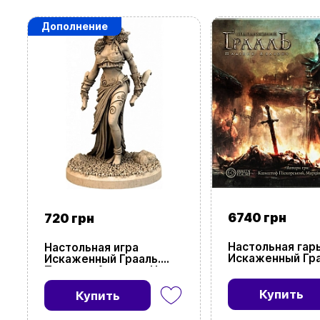
Дополнение
6740 грн
720 грн
Настольная гар
Настольная игра
Искаженный Гра
Искаженный Грааль.
Падение Авало
Падение Авалона. Ниив
(Tainted Grail: Th
(Tainted Grail: FOA.
Avalon)
Niamh)
Купить
Купить