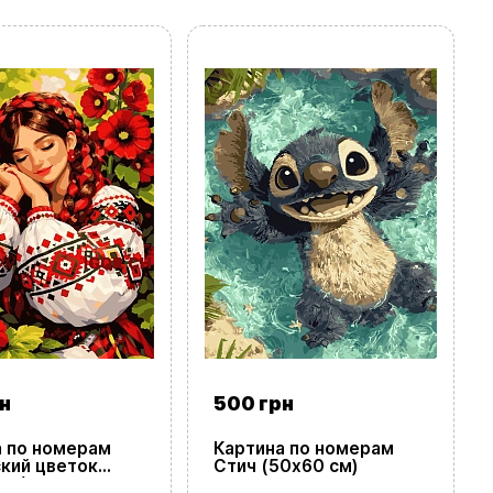
н
500 грн
а по номерам
Картина по номерам
кий цветок
Стич (50х60 см)
см)