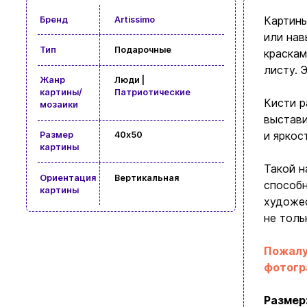
Картины
Бренд
Artissimo
или нав
Тип
Подарочные
краскам
листу. 
Жанр
Люди |
картины/
Патриотические
Кисти р
мозаики
выстави
и яркос
Размер
40x50
картины
Такой н
Ориентация
Вертикальная
способн
картины
художес
не толь
Пожалу
фотогр
Размер