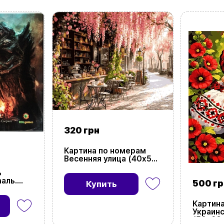
Заказать звонок
kubix.boardgames@gmail.com
Язык сайта:
UAㅤ
RU
320 грн
Картина по номерам
Весенняя улица (40х50
см)
ь
аль.
500 гр
Купить
на
e Fall of
Картин
Украинс
(50х60 