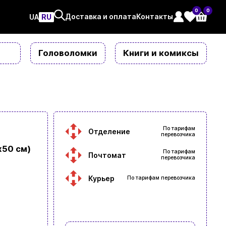
0
0
Доставка и оплата
Контакты
UAㅤ
RU
Головоломки
Книги и комиксы
По тарифам
Отделение
перевозчика
х50 см)
По тарифам
Почтомат
перевозчика
Курьер
По тарифам перевозчика