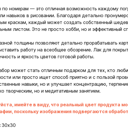
 по номерам — это отличная возможность каждому погр
ли навыков в рисовании. Благодаря детально пронумер
ым краскам, каждый может создать собственный шедев
ьным листом. Это не просто хобби, но и эффективный сп
азной толщины позволяют детально прорабатывать кар
ыставить работу на всеобщее обозрение. Лак для покрыт
чность и яркость цветов готовой работы.
абор может стать отличным подарком для тех, кто люби
ости или просто ищет способ приятно и с пользой пров
твенные навыки, но и улучшает концентрацию, терпение
ко творческим, но и медитативным занятием.
йста, имейте в виду, что реальный цвет продукта м
Ввойти
Регистрация
афии, поскольку изображения подвергаются обработ
:
30х30