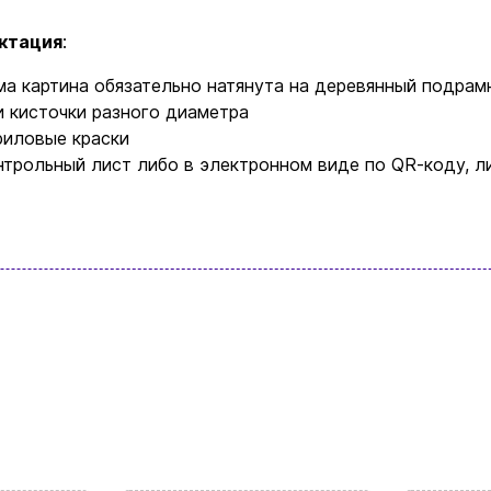
Бренды
ктация
:
Доставка и оплата
ма картина обязательно натянута на деревянный подрам
и кисточки разного диаметра
Новости и статьи
риловые краски
нтрольный лист либо в электронном виде по QR-коду, л
Возврат и обмен товаров
Ваша корзина сейчас пуста
Политика конфиденциальности
Контакты
ите ассортимент нашего магазина и вы об
найдете что-нибудь интересное
+380996393746
+380634324164