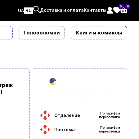
0
0
Доставка и оплата
Контакты
UAㅤ
RU
Головоломки
Книги и комиксы
итраж
)
По тарифам
Отделение
перевозчика
По тарифам
Почтомат
перевозчика