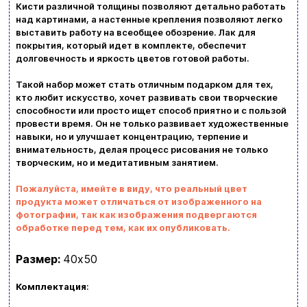
Доставка и оплата
Кисти различной толщины позволяют детально работать
над картинами, а настенные крепления позволяют легко
выставить работу на всеобщее обозрение. Лак для
Новости и статьи
покрытия, который идет в комплекте, обеспечит
долговечность и яркость цветов готовой работы.
Возврат и обмен товаров
Ваша корзина сейчас пуста
Такой набор может стать отличным подарком для тех,
Политика конфиденциальности
кто любит искусство, хочет развивать свои творческие
способности или просто ищет способ приятно и с пользой
Просмотрите ассортимент нашего магазина и
Контакты
провести время. Он не только развивает художественные
вы обязательно найдете что-нибудь
навыки, но и улучшает концентрацию, терпение и
внимательность, делая процесс рисования не только
интересное
творческим, но и медитативным занятием.
+380996393746
Пожалуйста, имейте в виду, что реальный цвет
+380634324164
продукта может отличаться от изображенного на
фотографии, так как изображения подвергаются
Заказать звонок
обработке перед тем, как их опубликовать.
kubix.boardgames@gmail.com
Размер:
40х50
Язык сайта:
Комплектация
:
UAㅤ
RU