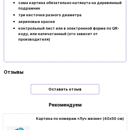
сама картина обязательно натянута на деревянный
подрамник
три кисточки разного диаметра
акриловые краски
контрольный лист или в электронной форме по QR-
коду, или напечатанный (это зависит от
производителя)
Бренд
Идейка
Отзывы
Тип
Подарочные
Оставить отзыв
Жанр
Абстракция | Люди | Самые красивые |
картины/
Животные
Рекомендуем
мозаики
Картина по номерам «Луч жизни» (40х50 см)
Размер
40x50