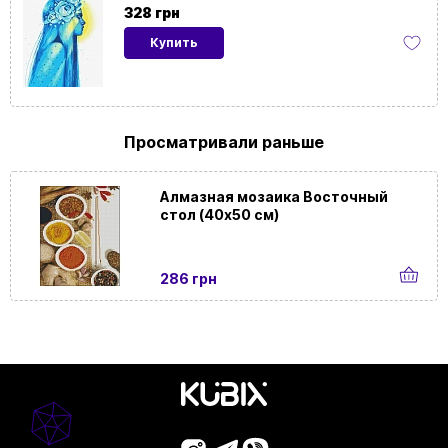
картины
328 грн
Купить
Ориентация
Вертикальная
картины
С красками
Да
Просматривали раньше
металик
Алмазная мозаика Восточный
На
Да
стол (40х50 см)
подрамнике
286 грн