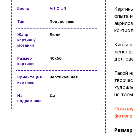
Картины
Бренд
Art Craft
опыта и
Тип
Подарочные
акрилов
контрол
Жанр
Люди
картины/
Кисти р
мозаики
легко в
долгове
Размер
40x50
картины
Такой н
Ориентация
Вертикальная
творчес
картины
художес
не толь
На
Да
подрамнике
Пожалу
фотогр
Размер