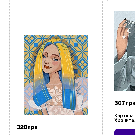
307 гр
Картина
Храните
328 грн