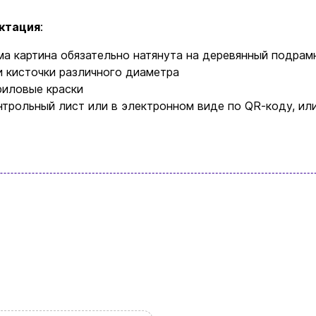
Новости и статьи
ктация
:
Возврат и обмен товаров
ма картина обязательно натянута на деревянный подрам
Ваша корзина сейчас пуста
и кисточки различного диаметра
Политика конфиденциальности
риловые краски
нтрольный лист или в электронном виде по QR-коду, или
Контакты
ите ассортимент нашего магазина и вы об
найдете что-нибудь интересное
+380996393746
+380634324164
Заказать звонок
kubix.boardgames@gmail.com