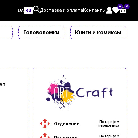
0
0
Доставка и оплата
Контакты
UAㅤ
RU
Головоломки
Книги и комиксы
ет
По тарифам
Отделение
перевозчика
По тарифам
Почтомат