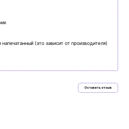
ник
 напечатанный (это зависит от производителя)
язательно
Оставить отзыв