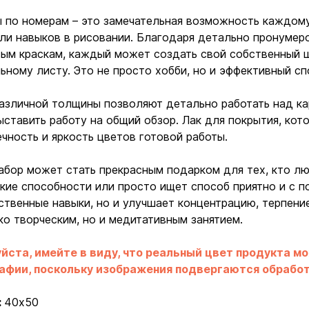
 по номерам – это замечательная возможность каждому 
ли навыков в рисовании. Благодаря детально пронумер
ым краскам, каждый может создать свой собственный 
ьному листу. Это не просто хобби, но и эффективный сп
азличной толщины позволяют детально работать над ка
ыставить работу на общий обзор. Лак для покрытия, кот
чность и яркость цветов готовой работы.
абор может стать прекрасным подарком для тех, кто лю
кие способности или просто ищет способ приятно и с п
Ввойти
Регистрация
твенные навыки, но и улучшает концентрацию, терпение
ко творческим, но и медитативным занятием.
Бренды
йста, имейте в виду, что реальный цвет продукта м
афии, поскольку изображения подвергаются обработк
Доставка и оплата
:
40х50