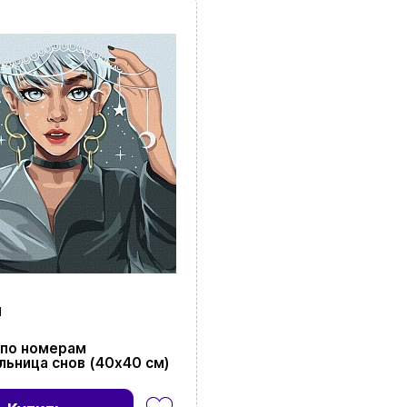
Язык сайта:
UAㅤ
RU
н
 по номерам
льница снов (40х40 см)