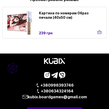
Картина по номерам Образ
печали (40х50 см)
239 грн
+380996393746
+380634324164
kubix.boardgames@gmail.com