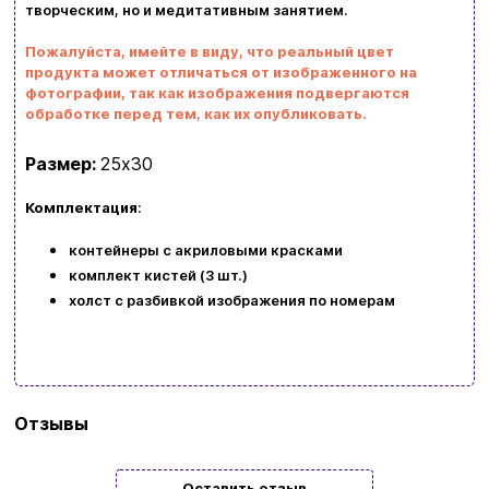
творческим, но и медитативным занятием.
Возврат и обмен товаров
Ваша корзина сейчас пуста
Пожалуйста, имейте в виду, что реальный цвет
Политика конфиденциальности
продукта может отличаться от изображенного на
фотографии, так как изображения подвергаются
Просмотрите ассортимент нашего магазина и
Контакты
обработке перед тем, как их опубликовать.
вы обязательно найдете что-нибудь
Размер:
25х30
интересное
+380996393746
Комплектация
:
+380634324164
контейнеры с акриловыми красками
Заказать звонок
комплект кистей (3 шт.)
холст с разбивкой изображения по номерам
kubix.boardgames@gmail.com
Язык сайта:
UAㅤ
RU
Бренд
Art Craft
Отзывы
Тип
Подарочные
Оставить отзыв