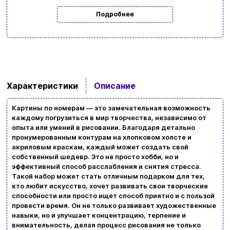
Подробнее
Характеристики
Описание
Картины по номерам — это замечательная возможность
каждому погрузиться в мир творчества, независимо от
опыта или умений в рисовании. Благодаря детально
пронумерованным контурам на хлопковом холсте и
акриловым краскам, каждый может создать свой
Ввойти
Регистрация
собственный шедевр. Это не просто хобби, но и
эффективный способ расслабления и снятия стресса.
Такой набор может стать отличным подарком для тех,
Бренды
кто любит искусство, хочет развивать свои творческие
способности или просто ищет способ приятно и с пользой
Доставка и оплата
провести время. Он не только развивает художественные
навыки, но и улучшает концентрацию, терпение и
Новости и статьи
внимательность, делая процесс рисования не только