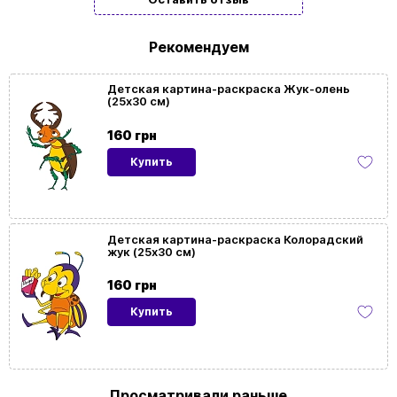
Жанр
Для детей
картины/
Рекомендуем
мозаики
Детская картина-раскраска Жук-олень
(25х30 см)
Размер
25x30
картины
160 грн
Купить
Ориентация
Вертикальная
картины
Детская картина-раскраска Колорадский
жук (25х30 см)
160 грн
Купить
Просматривали раньше