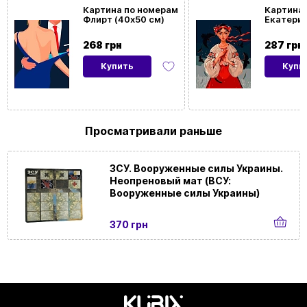
На
Да
Картина по номерам
Картина 
Флирт (40х50 см)
Екатерин
подрамнике
см)
268 грн
287 грн
Купить
Купи
Просматривали раньше
ЗСУ. Вооруженные силы Украины.
Неопреновый мат (ВСУ:
Вооруженные силы Украины)
370 грн