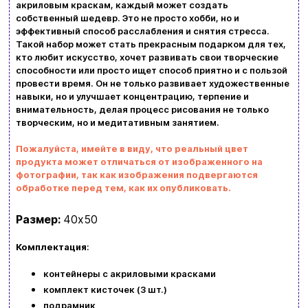
акриловым краскам, каждый может создать
собственный шедевр. Это не просто хобби, но и
Доставка и оплата
эффективный способ расслабления и снятия стресса.
Такой набор может стать прекрасным подарком для тех,
Новости и статьи
кто любит искусство, хочет развивать свои творческие
способности или просто ищет способ приятно и с пользой
Возврат и обмен товаров
провести время. Он не только развивает художественные
Ваша корзина сейчас пуста
навыки, но и улучшает концентрацию, терпение и
Политика конфиденциальности
внимательность, делая процесс рисования не только
творческим, но и медитативным занятием.
Просмотрите ассортимент нашего магазина и
Контакты
вы обязательно найдете что-нибудь
Пожалуйста, имейте в виду, что реальный цвет
продукта может отличаться от изображенного на
интересное
фотографии, так как изображения подвергаются
+380996393746
обработке перед тем, как их опубликовать.
+380634324164
Размер:
40х50
Заказать звонок
Комплектация
:
kubix.boardgames@gmail.com
контейнеры с акриловыми красками
комплект кисточек (3 шт.)
Язык сайта:
подрамник