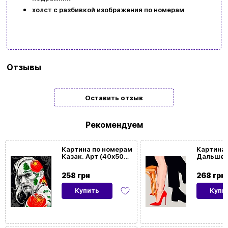
UAㅤ
RU
холст с разбивкой изображения по номерам
Бренд
Art Craft
Отзывы
Тип
Подарочные
Оставить отзыв
Жанр
Патриотические
картины/
Рекомендуем
мозаики
Картина по номерам
Картина 
Казак. Арт (40х50
Дальше 
Размер
40x50
см) без подрамника
(40х50 с
картины
258 грн
268 грн
Купить
Купи
Ориентация
Вертикальная
картины