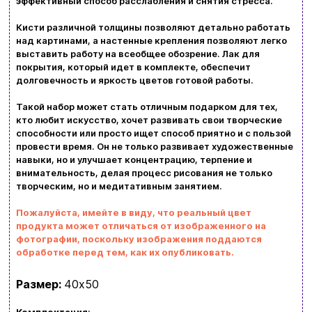
эффективный способ расслабления и снятия стресса.
Новости и статьи
Кисти различной толщины позволяют детально работать
над картинами, а настенные крепления позволяют легко
Возврат и обмен товаров
выставить работу на всеобщее обозрение. Лак для
Ваша корзина сейчас пуста
покрытия, который идет в комплекте, обеспечит
Политика конфиденциальности
долговечность и яркость цветов готовой работы.
Просмотрите ассортимент нашего магазина и
Такой набор может стать отличным подарком для тех,
Контакты
вы обязательно найдете что-нибудь
кто любит искусство, хочет развивать свои творческие
способности или просто ищет способ приятно и с пользой
интересное
провести время. Он не только развивает художественные
+380996393746
навыки, но и улучшает концентрацию, терпение и
внимательность, делая процесс рисования не только
+380634324164
творческим, но и медитативным занятием.
Заказать звонок
Пожалуйста, имейте в виду, что реальный цвет
продукта может отличаться от изображенного на
фотографии, поскольку изображения поддаются
kubix.boardgames@gmail.com
обработке перед тем, как их опубликовать.
Язык сайта:
Размер:
40х50
UAㅤ
RU
Комплектация
: