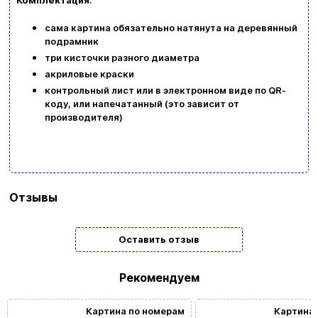
сама картина обязательно натянута на деревянный
подрамник
три кисточки разного диаметра
акриловые краски
контрольный лист или в электронном виде по QR-
коду, или напечатанный (это зависит от
производителя)
Бренд
Art Craft
Отзывы
Тип
Подарочные
Оставить отзыв
Жанр
Люди | Пейзаж | Животные
картины/
Рекомендуем
мозаики
Картина по номерам
Картина 