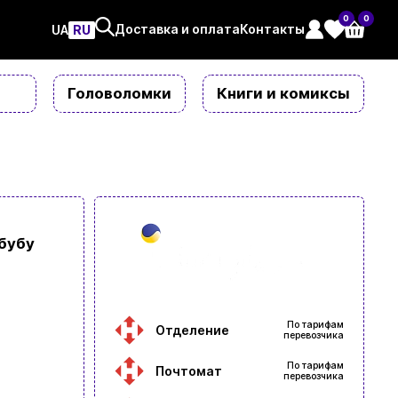
0
0
Доставка и оплата
Контакты
UAㅤ
RU
Головоломки
Книги и комиксы
бубу
По тарифам
Отделение
перевозчика
По тарифам
Почтомат
перевозчика