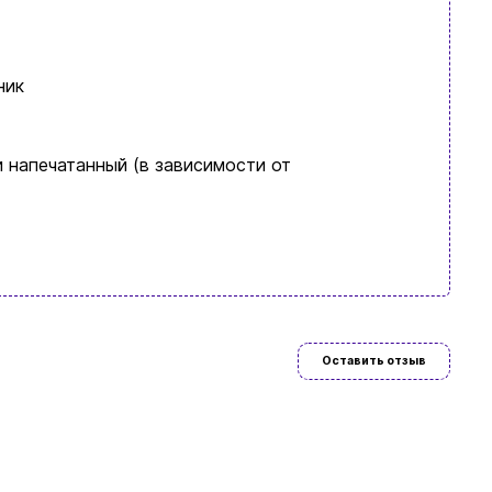
ник
 напечатанный (в зависимости от
язательно
Оставить отзыв