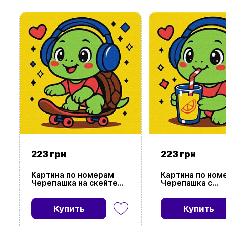
223 грн
223 грн
Картина по номерам
Картина по ном
Черепашка на скейте
Черепашка с
(25х25 см)
лимонадом (25х
Купить
Купить