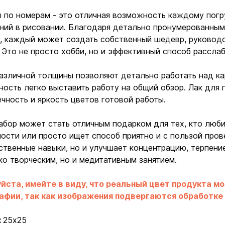
 по номерам - это отличная возможность каждому погру
ний в рисовании. Благодаря детально пронумерованным
, каждый может создать собственный шедевр, руковод
 Это не просто хобби, но и эффективный способ расслаб
азличной толщины позволяют детально работать над ка
ость легко выставить работу на общий обзор. Лак для 
чность и яркость цветов готовой работы.
абор может стать отличным подарком для тех, кто люби
Ввойти
Регистрация
ости или просто ищет способ приятно и с пользой пров
твенные навыки, но и улучшает концентрацию, терпение
ко творческим, но и медитативным занятием.
Бренды
йста, имейте в виду, что реальный цвет продукта м
Доставка и оплата
афии, так как изображения подвергаются обработке
Новости и статьи
:
25х25