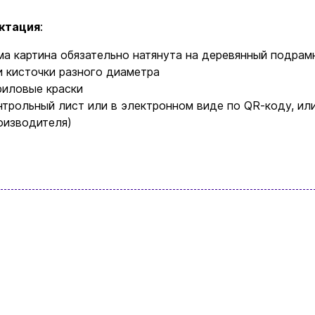
ктация
:
Возврат и обмен товаров
ма картина обязательно натянута на деревянный подрам
Ваша корзина сейчас пуста
Политика конфиденциальности
и кисточки разного диаметра
риловые краски
Контакты
нтрольный лист или в электронном виде по QR-коду, или
ите ассортимент нашего магазина и вы об
оизводителя)
найдете что-нибудь интересное
+380996393746
+380634324164
Заказать звонок
kubix.boardgames@gmail.com
Язык сайта: