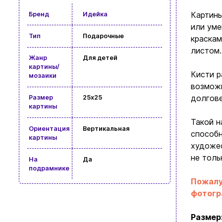
Картины
Бренд
Идейка
или уме
Тип
Подарочные
краскам
листом.
Жанр
Для детей
картины/
Кисти р
мозаики
возможн
долгове
Размер
25x25
картины
Такой н
Ориентация
Вертикальная
способн
картины
художес
не толь
На
Да
подрамнике
Пожалу
фотогр
Размер