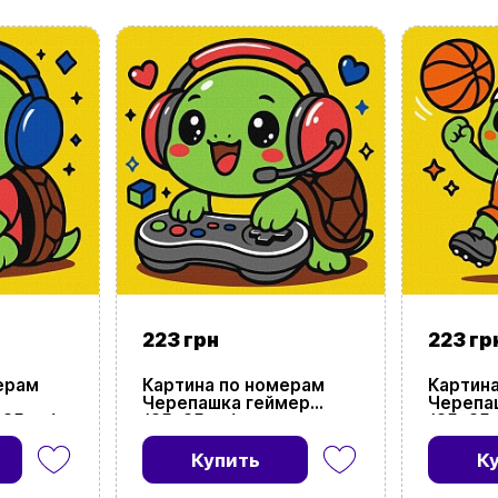
UAㅤ
RU
223 грн
223 гр
ерам
Картина по номерам
Картин
Черепашка геймер
Черепа
25 см)
(25х25 см)
(25х25 
Купить
К