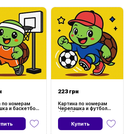
н
223 грн
а по номерам
Картина по номерам
шка и баскетбол
Черепашка и футбол
см)
(25х25 см)
упить
Купить