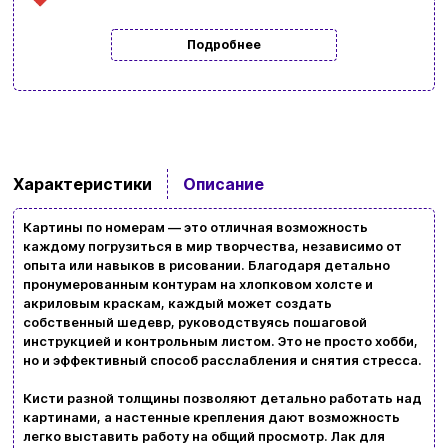
Подробнее
Характеристики
Описание
Картины по номерам — это отличная возможность
каждому погрузиться в мир творчества, независимо от
опыта или навыков в рисовании. Благодаря детально
пронумерованным контурам на хлопковом холсте и
Ввойти
Регистрация
акриловым краскам, каждый может создать
собственный шедевр, руководствуясь пошаговой
инструкцией и контрольным листом. Это не просто хобби,
Бренды
но и эффективный способ расслабления и снятия стресса.
Доставка и оплата
Кисти разной толщины позволяют детально работать над
картинами, а настенные крепления дают возможность
Новости и статьи
легко выставить работу на общий просмотр. Лак для