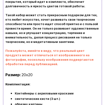
покрытия, который идет в комплекте, обеспечит
Возврат и обмен товаров
долговечность и яркость цветов готовой работы.
Ваша корзина сейчас пуста
Политика конфиденциальности
Такой набор может стать прекрасным подарком для тех,
кто любит искусство, хочет развивать свои творческие
Просмотрите ассортимент нашего магазина и
способности или просто ищет способ приятно и с пользой
Контакты
провести время. Он не только развивает художественные
вы обязательно найдете что-нибудь
навыки, но и улучшает концентрацию, терпение и
интересное
внимательность, делая процесс рисования не только
+380996393746
творческим, но и медитативным занятием.
+380634324164
Пожалуйста, имейте в виду, что реальный цвет
продукта может отличаться от изображенного на
Заказать звонок
фотографии, поскольку изображения подвергаются
обработке перед публикацией.
kubix.boardgames@gmail.com
Размер:
20х20
Язык сайта:
Комплектация
:
UAㅤ
RU
Контейнеры с акриловыми красками
синтетические кисти (3 шт.)
образец картины