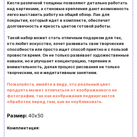
Доставка и оплата
Кисти различной толщины позволяют детально работать
над картинами, а стеновые крепления дают возможность
легко выставить работу на общий обзор. Лак для
Новости и статьи
покрытия, который идет в комплекте, обеспечит
долговечность и яркость цветов готовой работы.
Возврат и обмен товаров
Ваша корзина сейчас пуста
Такой набор может стать отличным подарком для тех,
Политика конфиденциальности
кто любит искусство, хочет развивать свои творческие
способности или просто ищет способ приятно и с пользой
Просмотрите ассортимент нашего магазина и
Контакты
провести время. Он не только развивает художественные
вы обязательно найдете что-нибудь
навыки, но и улучшает концентрацию, терпение и
внимательность, делая процесс рисования не только
интересное
творческим, но и медитативным занятием.
+380996393746
Пожалуйста, имейте в виду, что реальный цвет
+380634324164
продукта может отличаться от изображенного на
фотографии, так как изображения подвергаются
Заказать звонок
обработке перед тем, как их опубликовать.
kubix.boardgames@gmail.com
Размер:
40х50
Язык сайта:
Комплектация
:
UAㅤ
RU