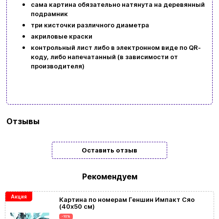
сама картина обязательно натянута на деревянный
подрамник
три кисточки различного диаметра
акриловые краски
контрольный лист либо в электронном виде по QR-
коду, либо напечатанный (в зависимости от
производителя)
Бренд
Идейка
Отзывы
Тип
Подарочные
Оставить отзыв
Жанр
Цветы
картины/
Рекомендуем
мозаики
Акция
Картина по номерам Геншин Импакт Сяо
(40х50 см)
Размер
40x50
-10%