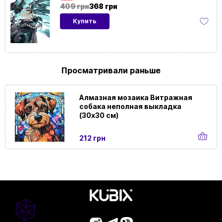
картины
409 грн
368 грн
Купить
Ориентация
Вертикальная
картины
На
Да
Просматривали раньше
подрамнике
Алмазная мозаика Витражная
собака неполная выкладка
(30х30 см)
212 грн