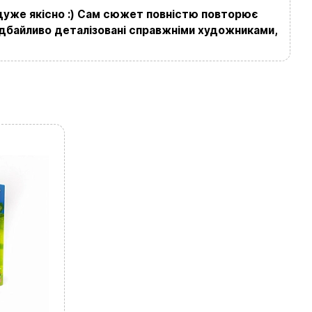
е дуже якісно :) Сам сюжет повністю повторює
ті дбайливо деталізовані справжніми художниками,