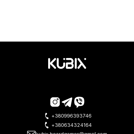
+380996393746
+380634324164
kubix.boardgames@gmail.com