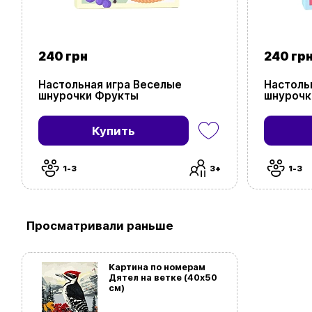
240 грн
240 гр
Настольная игра Веселые
Настоль
шнурочки Фрукты
шнурочк
Купить
1-3
3+
1-3
Просматривали раньше
Картина по номерам
Дятел на ветке (40х50
см)