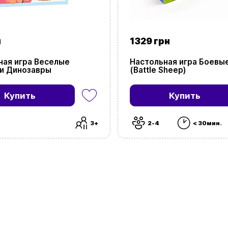
н
1329 грн
ная игра Веселые
Настольная игра Боевы
и Динозавры
(Battle Sheep)
Купить
Купить
3+
2-4
< 30мин.