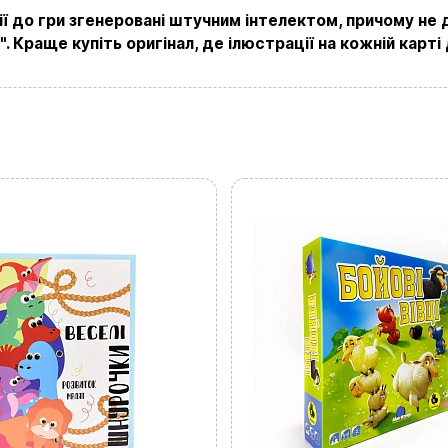
ації до гри згенеровані штучним інтелектом, причому н
+380634324164
". Краще купіть оригінал, де ілюстрації на кожній кар
Заказать звонок
kubix.boardgames@gmail.com
Язык сайта:
UAㅤ
RU