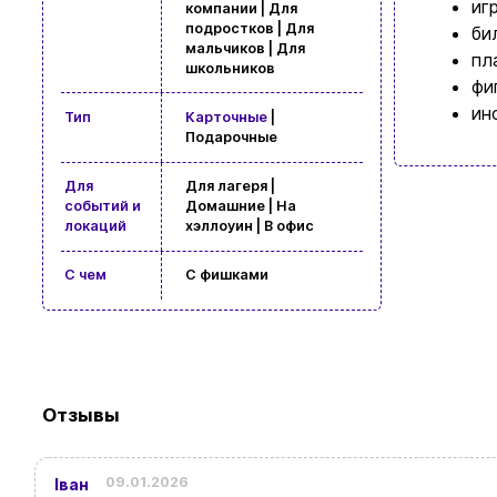
иг
компании | Для
подростков | Для
би
мальчиков | Для
пл
школьников
фи
ин
Тип
Карточные
|
Подарочные
Для
Для лагеря |
событий и
Домашние | На
локаций
хэллоуин | В офис
С чем
С фишками
Просмотр
Отзывы
09.01.2026
Іван