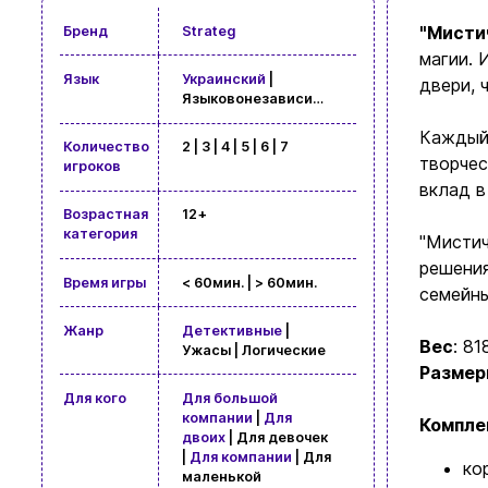
"Мисти
Бренд
Strateg
магии. 
Язык
Украинский
|
двери, 
Языковонезависимая
Каждый 
Количество
2 | 3 | 4 | 5 | 6 | 7
творчес
игроков
вклад в
Возрастная
12+
категория
"Мистич
решения
Время игры
< 60мин. | > 60мин.
семейны
Жанр
Детективные
|
Вес
: 81
Ужасы | Логические
Разме
Для кого
Для большой
компании
|
Для
Компле
двоих
| Для девочек
|
Для компании
| Для
ко
маленькой