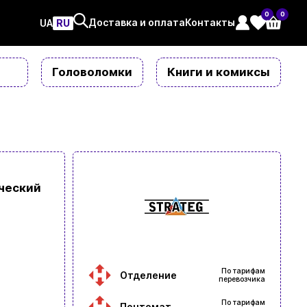
0
0
Доставка и оплата
Контакты
UAㅤ
RU
Головоломки
Книги и комиксы
ческий
По тарифам
Отделение
перевозчика
По тарифам
Почтомат