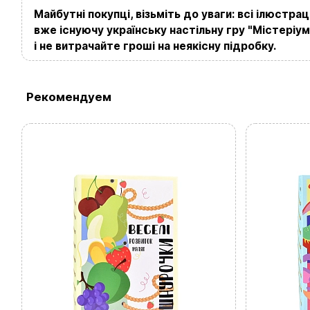
Майбутні покупці, візьміть до уваги: всі ілюстр
вже існуючу українську настільну гру "Містеріум
і не витрачайте гроші на неякісну підробку.
Рекомендуем