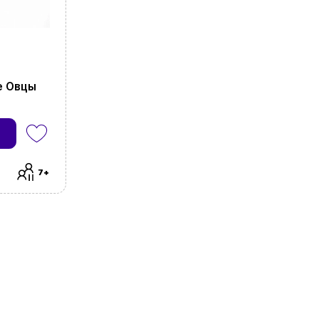
е Овцы
7+