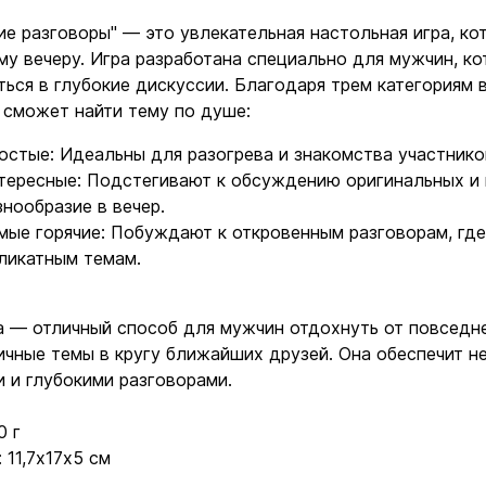
е разговоры" — это увлекательная настольная игра, ко
у вечеру. Игра разработана специально для мужчин, ко
ться в глубокие дискуссии. Благодаря трем категориям 
сможет найти тему по душе:
остые: Идеальны для разогрева и знакомства участник
тересные: Подстегивают к обсуждению оригинальных и
Ввойти
Регистрация
знообразие в вечер.
мые горячие: Побуждают к откровенным разговорам, гд
ликатным темам.
Бренды
Доставка и оплата
а — отличный способ для мужчин отдохнуть от повседн
ичные темы в кругу ближайших друзей. Она обеспечит н
Новости и статьи
 и глубокими разговорами.
Возврат и обмен товаров
0 г
: 11,7х17х5 см
Ваша корзина сейчас пуста