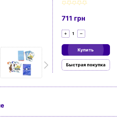
711 грн
1
Купить
Быстрая покупка
ие