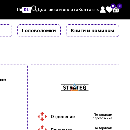
0
0
Доставка и оплата
Контакты
UAㅤ
RU
Головоломки
Книги и комиксы
кие
По тарифам
Отделение
перевозчика
По тарифам
Почтомат