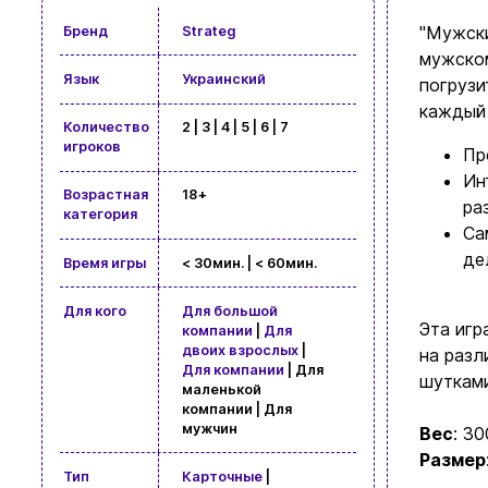
"Мужски
Бренд
Strateg
мужском
Язык
Украинский
погрузи
каждый 
Количество
2 | 3 | 4 | 5 | 6 | 7
игроков
Пр
Ин
Возрастная
18+
ра
категория
Са
де
Время игры
< 30мин. | < 60мин.
Для кого
Для большой
Эта игр
компании
|
Для
двоих взрослых
|
на разл
Для компании
| Для
шутками
маленькой
компании | Для
мужчин
Вес
: 30
Размер
Тип
Карточные
|