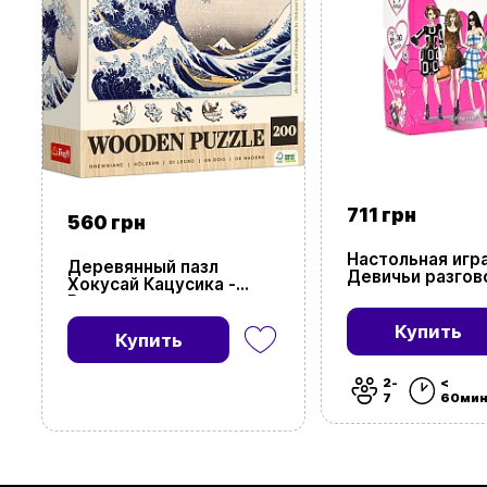
711 грн
560 грн
Настольная игр
Деревянный пазл
Девичьи разго
Хокусай Кацусика -
Великая волна в
Канагава (200)
Купить
Купить
2-
<
7
60мин