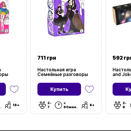
711 грн
592 гр
а
Настольная игра
Настоль
воры
Семейные разговоры
and Jok
Купить
К
2-
<
2-
18+
8+
.
7
60мин.
8