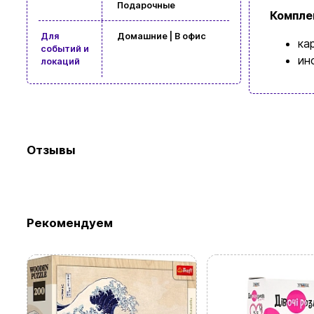
Подарочные
Компле
Для
Домашние | В офис
Просмотр
ка
событий и
ин
локаций
Отзывы
Рекомендуем