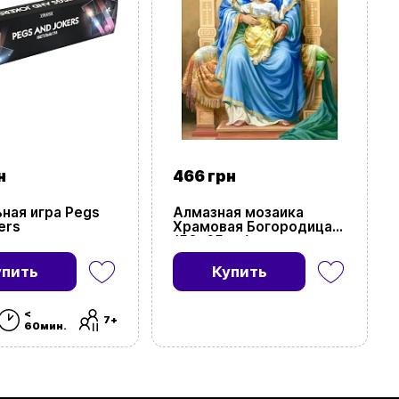
н
466 грн
ная игра Pegs
Алмазная мозаика
ers
Храмовая Богородица
(50х65 см)
упить
Купить
<
7+
60мин.