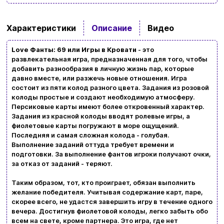
Ввойти
Регистрация
Характеристики
Описание
Видео
Love Фанты: 69 или Игры в Кровати
- это
Бренды
развлекательная игра, предназначенная для того, чтобы
добавить разнообразия в личную жизнь пар, которые
Доставка и оплата
давно вместе, или разжечь новые отношения. Игра
состоит из пяти колод разного цвета. Задания из розовой
Новости и статьи
колоды простые и создают необходимую атмосферу.
Персиковые карты имеют более откровенный характер.
Возврат и обмен товаров
Задания из красной колоды вводят ролевые игры, а
Ваша корзина сейчас пуста
фиолетовые карты погружают в море ощущений.
Последняя и самая сложная колода - голубая.
Политика конфиденциальности
Выполнение заданий оттуда требует времени и
Просмотрите ассортимент нашего магазина и
подготовки. За выполнение фантов игроки получают очки,
Контакты
за отказ от заданий - теряют.
вы обязательно найдете что-нибудь
интересное
Таким образом, тот, кто проиграет, обязан выполнить
+380996393746
желание победителя. Учитывая содержание карт, паре,
скорее всего, не удастся завершить игру в течение одного
+380634324164
вечера. Достигнув фиолетовой колоды, легко забыть обо
всем на свете, кроме партнера. Это игра, где нет