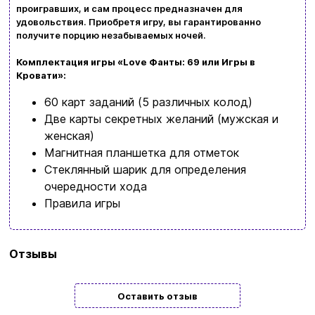
проигравших, и сам процесс предназначен для
Заказать звонок
удовольствия. Приобретя игру, вы гарантированно
получите порцию незабываемых ночей.
kubix.boardgames@gmail.com
Комплектация игры «Love Фанты: 69 или Игры в
Язык сайта:
Кровати»:
UAㅤ
RU
60 карт заданий (5 различных колод)
Две карты секретных желаний (мужская и
женская)
Магнитная планшетка для отметок
Стеклянный шарик для определения
очередности хода
Правила игры
Бренд
Bombat Game
Отзывы
Язык
Украинский
Оставить отзыв
Количество
2