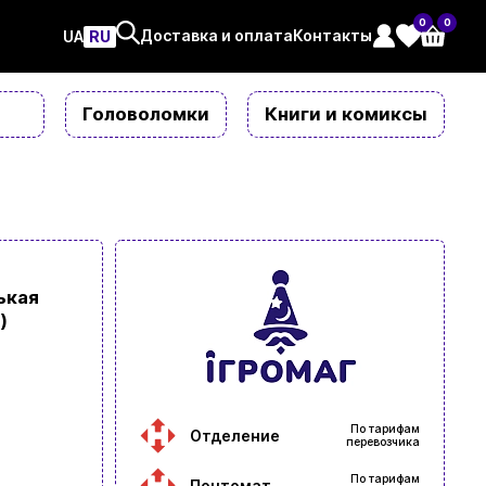
0
0
Доставка и оплата
Контакты
UAㅤ
RU
Головоломки
Книги и комиксы
ькая
)
По тарифам
Отделение
перевозчика
По тарифам
Почтомат