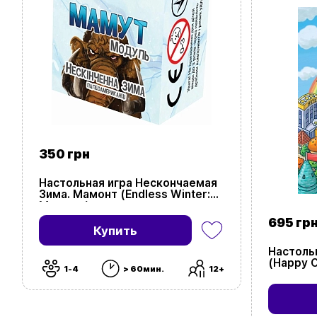
350 грн
Настольная игра Нескончаемая
Зима. Мамонт (Endless Winter:
Mammut)
695 гр
Купить
Настоль
(Happy C
1-4
> 60мин.
12+