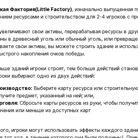
кая Фактория
(Little Factory)
, изначально выпущенная п
нием ресурсами и строительством для 2-4 игроков с п
увеличивают свои активы, перерабатывая ресурсы в дру
ны в древесный уголь или обычный уголь, или превращен
ваете свои активы, вы можете строить здание и исполь
ыстрого накопления очков победы.
ьше зданий игроки строят, тем больше действий стано
роки выбирают одно из двух действий:
оизводство:
Выберите карту ресурса или строительную
лучите предмет, указанный на ней; или,
рговля:
Сбросьте карты ресурсов из руки, чтобы получи
ачения или меньше из доступных карт
ого, игроки могут использовать эффекты каждого здани
я тот ход, в течение которого они были получены). При