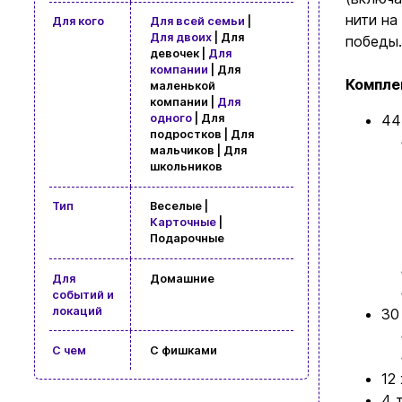
нити на
Для кого
Для всей семьи
|
Для двоих
| Для
победы.
девочек |
Для
компании
| Для
Компле
маленькой
компании |
Для
44
одного
| Для
подростков | Для
мальчиков | Для
школьников
Тип
Веселые |
Карточные
|
Подарочные
Для
Домашние
событий и
локаций
30
С чем
С фишками
12
4 