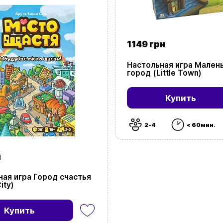
1149 грн
Настольная игра Мален
город (Little Town)
Купить
2-4
< 60мин.
н
ная игра Город счастья
ity)
Купить