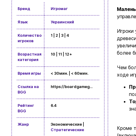
Малень
Бренд
Игромаг
управле
Язык
Украинский
Игроки 
Количество
1 | 2 | 3 | 4
древеси
игроков
увеличи
более б
Возрастная
10 | 11 | 12+
категория
Чем бол
Время игры
< 30мин. | < 60мин.
ходе иг
Пр
Ссылка на
https://boardgamegeek.com/boardgame/306300
BGG
по
То
Рейтинг
6.4
зн
BGG
Жанр
Экономические |
Кроме т
Стратегические
(включа