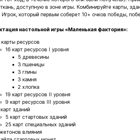
 ткань, доступную в зоне игры. Комбинируйте карты, зда
 Игрок, который первым соберет 10+ очков победы, поб
ктация настольной игры «Маленькая фактория»:
 карты ресурсов
Ввойти
Регистрация
16 карт ресурсов I уровня
5 древесины
Бренды
3 пшеницы
3 глины
3 камня
Доставка и оплата
2 хлопка
19 карт ресурсов II уровня
Новости и статьи
9 карт ресурсов III уровня
 карт зданий
Возврат и обмен товаров
5 карт стартовых зданий
Ваша корзина сейчас пуста
25 карт специальных зданий
Политика конфиденциальности
 жетонов влияния
тайла стартовых монет