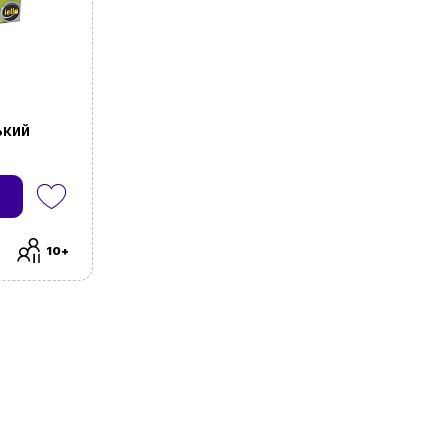
ький
10+