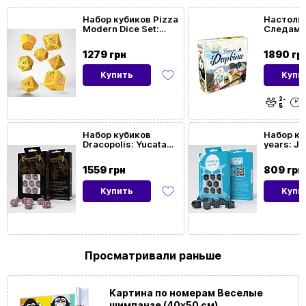
Набор кубиков Pizza
Настольн
Modern Dice Set:
Следами
Margherita (7)
(In the F
Darwin)
1279 грн
1890 гр
Купить
Купи
2-
5
Набор кубиков
Набор ку
Dracopolis: Yucatan
years: J
Featherwing Dice Set
Set (8)
(7)
1559 грн
809 грн
Купить
Купи
Просматривали раньше
Картина по номерам Веселые
шимпанзе (40х50 см)