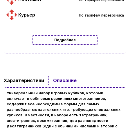
Курьер
По тарифам перевозчика
Подробнее
Ввойти
Регистрация
Характеристики
Описание
Бренды
Универсальный набор игровых кубиков, который
включает в себя семь различных многогранников,
Доставка и оплата
содержит все необходимые формы для самых
разнообразных настольных игр, требующих специальных
Новости и статьи
кубиков. В частности, в наборе есть тетрагранник,
шестигранник, восьмигранник, два разновидности
Возврат и обмен товаров
десятигранников (один с обычными числами и второй с
Ваша корзина сейчас пуста