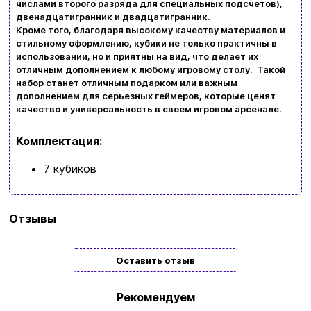
числами второго разряда для специальных подсчетов),
Политика конфиденциальности
двенадцатигранник и двадцатигранник.
Кроме того, благодаря высокому качеству материалов и
Просмотрите ассортимент нашего магазина и
стильному оформлению, кубики не только практичны в
Контакты
использовании, но и приятны на вид, что делает их
вы обязательно найдете что-нибудь
отличным дополнением к любому игровому столу. Такой
интересное
набор станет отличным подарком или важным
+380996393746
дополнением для серьезных геймеров, которые ценят
качество и универсальность в своем игровом арсенале.
+380634324164
Комплектация:
Заказать звонок
7 кубиков
kubix.boardgames@gmail.com
Бренд
Q-
Язык сайта:
Отзывы
Workshop
UAㅤ
RU
Тип
Подарочные
Оставить отзыв
Рекомендуем