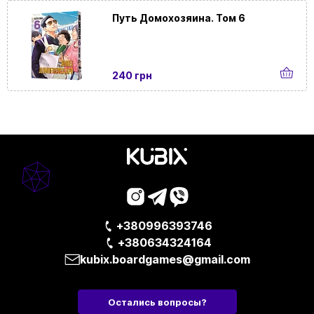
Тип
Веселые |
Карточные
| Кооперативные |
Путь Домохозяина. Том 6
Подарочные
Для
Домашние | В офис
событий и
240 грн
локаций
С чем
С фишками
+380996393746
+380634324164
kubix.boardgames@gmail.com
Остались вопросы?