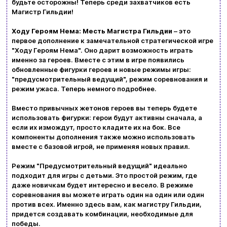
будьте осторожны! Теперь среди захватчиков есть
Магистр Гильдии!
Ввойти
Регистрация
Ходу Героям Нема: Месть Магистра Гильдии
– это
первое дополнение к замечательной стратегической игре
"Ходу Героям Нема". Оно дарит возможность играть
Бренды
именно за героев. Вместе с этим в игре появились
обновленные фигурки героев и новые режимы игры:
Доставка и оплата
"предусмотрительный ведущий", режим соревнования и
режим ужаса. Теперь немного подробнее.
Новости и статьи
Вместо привычных жетонов героев вы теперь будете
Возврат и обмен товаров
использовать фигурки: герои будут активны сначала, а
Ваша корзина сейчас пуста
если их измождут, просто кладите их на бок. Все
Политика конфиденциальности
компоненты дополнения также можно использовать
вместе с базовой игрой, не применяя новых правил.
Просмотрите ассортимент нашего магазина и
Контакты
Режим "Предусмотрительный ведущий" идеально
вы обязательно найдете что-нибудь
подходит для игры с детьми. Это простой режим, где
интересное
даже новичкам будет интересно и весело. В режиме
+380996393746
соревнования вы можете играть один на один или один
против всех. Именно здесь вам, как магистру Гильдии,
+380634324164
придется создавать комбинации, необходимые для
победы.