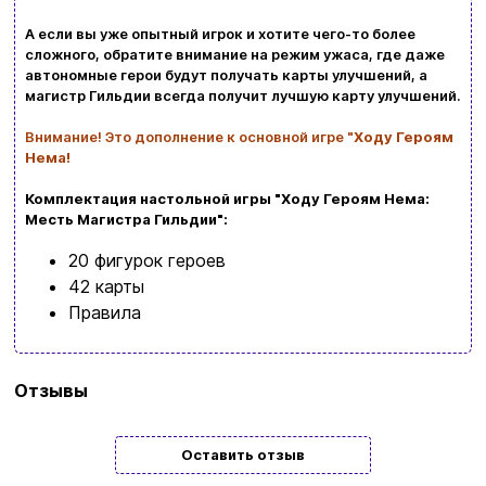
Заказать звонок
А если вы уже опытный игрок и хотите чего-то более
сложного, обратите внимание на режим ужаса, где даже
kubix.boardgames@gmail.com
автономные герои будут получать карты улучшений, а
магистр Гильдии всегда получит лучшую карту улучшений.
Язык сайта:
Внимание!
Это дополнение к основной игре "
Ходу Героям
UAㅤ
RU
Нема!
Комплектация настольной игры "Ходу Героям Нема:
Месть Магистра Гильдии":
20 фигурок героев
42 карты
Правила
Бренд
Игромаг
Отзывы
Язык
Украинский
Оставить отзыв
Количество
1 | 2 | 3 | 4 | 5