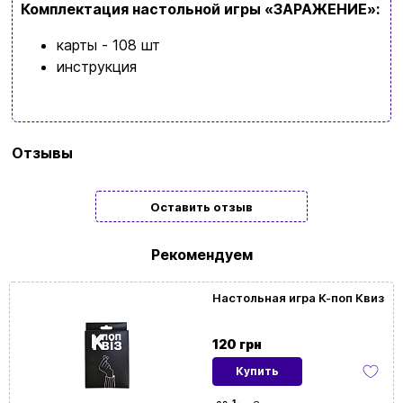
Язык сайта:
Комплектация настольной игры «ЗАРАЖЕНИЕ»:
UAㅤ
RU
карты - 108 шт
инструкция
Бренд
Strateg
Отзывы
Язык
Украинский
Оставить отзыв
Количество
4 | 5 | 6 | 7 | 8 | 9 | 10 | 11 | 12
игроков
Рекомендуем
Возрастная
12+
Настольная игра К-поп Квиз
категория
120 грн
Время игры
< 30мин.
Купить
1-