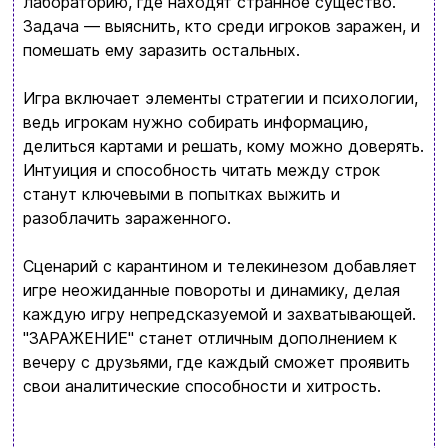
лабораторию, где находят странное существо.
Бренды
Задача — выяснить, кто среди игроков заражен, и
помешать ему заразить остальных.
Доставка и оплата
Новости и статьи
Игра включает элементы стратегии и психологии,
ведь игрокам нужно собирать информацию,
Возврат и обмен товаров
делиться картами и решать, кому можно доверять.
Ваша корзина сейчас пуста
Интуиция и способность читать между строк
Политика конфиденциальности
станут ключевыми в попытках выжить и
Просмотрите ассортимент нашего магазина и
Контакты
разоблачить зараженного.
вы обязательно найдете что-нибудь
Сценарий с карантином и телекинезом добавляет
интересное
+380996393746
игре неожиданные повороты и динамику, делая
каждую игру непредсказуемой и захватывающей.
+380634324164
"ЗАРАЖЕНИЕ" станет отличным дополнением к
вечеру с друзьями, где каждый сможет проявить
Заказать звонок
свои аналитические способности и хитрость.
kubix.boardgames@gmail.com