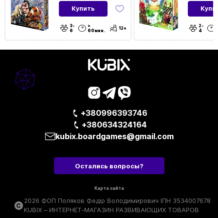
| Для подростков | Для мальчиков | Для
Купить
Купи
школьников
3-
>
2-
12+
6
60мин.
4
Тип
Для вечеринки | Дорожные |
Карточные
|
Подарочные
Для
Для лагеря | Домашние
событий и
локаций
+380996393746
+380634324164
kubix.boardgames@gmail.com
Остались вопросы?
Карта сайта
2026 ФОП Поляков Федір Володимирович ІПН 3534007678
KUBIX – ИНТЕРНЕТ-МАГАЗИН РАЗВИВАЮЩИХ ТОВАРОВ