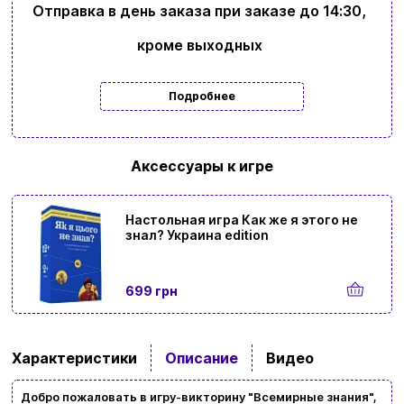
Отправка в день заказа при заказе до 14:30,
кроме выходных
Подробнее
Аксессуары к игре
Ввойти
Регистрация
Настольная игра Как же я этого не
знал? Украина edition
Бренды
699 грн
Доставка и оплата
Новости и статьи
Характеристики
Описание
Видео
Возврат и обмен товаров
Ваша корзина сейчас пуста
Добро пожаловать в игру-викторину "Всемирные знания",