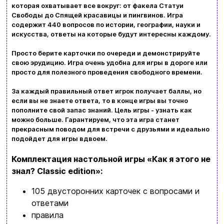
Политика конфиденциальности
которая охватывает все вокруг: от факела Статуи
Свободы до Спящей красавицы и пингвинов. Игра
Просмотрите ассортимент нашего магазина и
Контакты
содержит 440 вопросов по истории, географии, науки и
вы обязательно найдете что-нибудь
искусства, ответы на которые будут интересны каждому.
интересное
Просто берите карточки по очереди и демонстрируйте
+380996393746
свою эрудицию. Игра очень удобна для игры в дороге или
просто для полезного проведения свободного времени.
+380634324164
За каждый правильный ответ игрок получает баллы, но
Заказать звонок
если вы не знаете ответа, то в конце игры вы точно
пополните свой запас знаний. Цель игры - узнать как
kubix.boardgames@gmail.com
можно больше. Гарантируем, что эта игра станет
прекрасным поводом для встречи с друзьями и идеально
подойдет для игры вдвоем.
Язык сайта:
UAㅤ
RU
Комплектация настольной игры «Как я этого не
знал? Classic edition»:
105 двусторонних карточек с вопросами и
ответами
правила