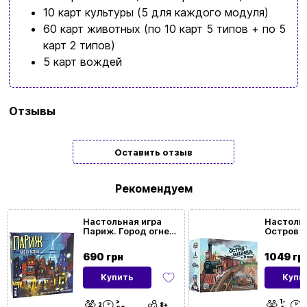
10 карт культуры (5 для каждого модуля)
60 карт животных (по 10 карт 5 типов + по 5
карт 2 типов)
5 карт вождей
Бренд
Игромаг
Отзывы
Язык
Украинский
Оставить отзыв
Количество
1 | 2 | 3 | 4
игроков
Рекомендуем
Возрастная
7
Настольная игра
Настольн
Париж. Город огней
Остров 
категория
(Paris: La Cité de la
дорог (Is
Lumière)
All Aboar
690 грн
1049 гр
Время игры
< 60мин. | > 60мин.
Купить
Купи
>
1-
Ссылка на
https://boardgamegeek.com/boardgame/323060
2
8+