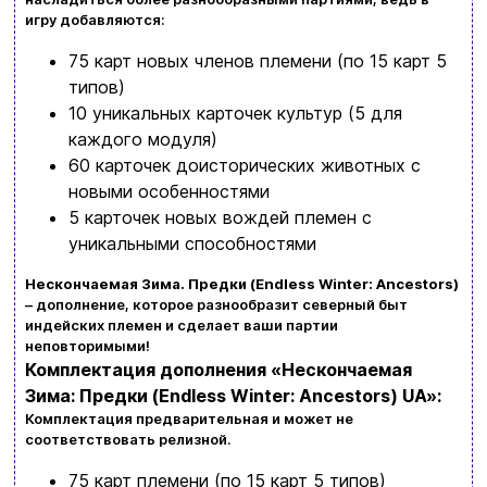
игру добавляются:
Заказать звонок
75 карт новых членов племени (по 15 карт 5
kubix.boardgames@gmail.com
типов)
10 уникальных карточек культур (5 для
Язык сайта:
каждого модуля)
UAㅤ
RU
60 карточек доисторических животных с
новыми особенностями
5 карточек новых вождей племен с
уникальными способностями
Нескончаемая Зима. Предки (Endless Winter: Ancestors)
– дополнение, которое разнообразит северный быт
индейских племен и сделает ваши партии
неповторимыми!
Комплектация дополнения «Нескончаемая
Зима: Предки (Endless Winter: Ancestors) UA»:
Комплектация предварительная и может не
соответствовать релизной.
75 карт племени (по 15 карт 5 типов)