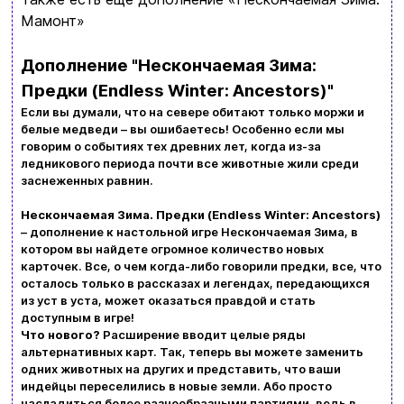
Мамонт»
Ввойти
Регистрация
Дополнение "Нескончаемая Зима:
Предки (Endless Winter: Ancestors)"
Бренды
Если вы думали, что на севере обитают только моржи и
белые медведи – вы ошибаетесь! Особенно если мы
Доставка и оплата
говорим о событиях тех древних лет, когда из-за
ледникового периода почти все животные жили среди
Новости и статьи
заснеженных равнин.
Возврат и обмен товаров
Нескончаемая Зима. Предки (Endless Winter: Ancestors)
Ваша корзина сейчас пуста
– дополнение к настольной игре Нескончаемая Зима, в
котором вы найдете огромное количество новых
Политика конфиденциальности
карточек. Все, о чем когда-либо говорили предки, все, что
Просмотрите ассортимент нашего магазина и
осталось только в рассказах и легендах, передающихся
Контакты
из уст в уста, может оказаться правдой и стать
вы обязательно найдете что-нибудь
доступным в игре!
интересное
Что нового?
Расширение вводит целые ряды
+380996393746
альтернативных карт. Так, теперь вы можете заменить
одних животных на других и представить, что ваши
+380634324164
индейцы переселились в новые земли. Або просто
насладиться более разнообразными партиями, ведь в