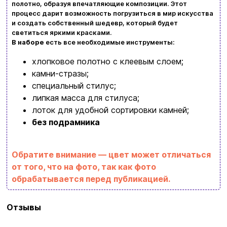
полотно, образуя впечатляющие композиции. Этот
процесс дарит возможность погрузиться в мир искусства
Возврат и обмен товаров
Ваша корзина сейчас пуста
и создать собственный шедевр, который будет
светиться яркими красками.
Политика конфиденциальности
В наборе
есть все необходимые инструменты:
Просмотрите ассортимент нашего магазина и
Контакты
хлопковое полотно с клеевым слоем;
вы обязательно найдете что-нибудь
камни-стразы;
интересное
специальный стилус;
+380996393746
липкая масса для стилуса;
лоток для удобной сортировки камней;
+380634324164
без подрамника
Заказать звонок
kubix.boardgames@gmail.com
Обратите внимание — цвет может отличаться
от того, что на фото, так как фото
Язык сайта:
обрабатывается перед публикацией.
UAㅤ
RU
Бренд
Strateg
Отзывы
Тип
Подарочные