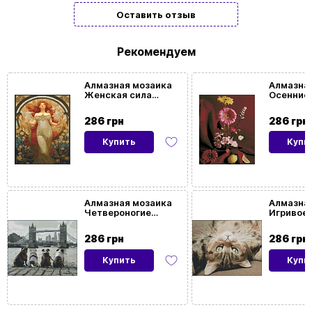
Оставить отзыв
Жанр
Животные
картины/
Рекомендуем
мозаики
Алмазная мозаика
Алмазна
Женская сила
Осенние
Размер
40x50
(40х50 см)
(40х50 с
картины
286 грн
286 грн
Купить
Купи
Ориентация
Вертикальная
картины
Алмазная мозаика
Алмазна
Четвероногие
Игривое 
(40х50 см)
(40х50 с
286 грн
286 грн
Купить
Купи