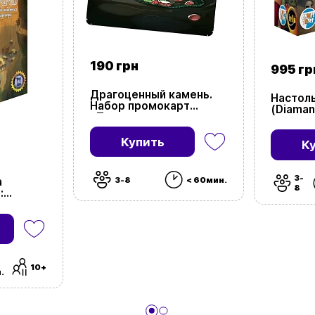
190 грн
995 гр
Драгоценный камень.
Настоль
Набор промокарт
(Diaman
«Предательство»
(Diamant: Treason!
Expansion)
Купить
К
3-
3-8
< 60мин.
а
8
:
щихся
 of
of
ts)
10+
.