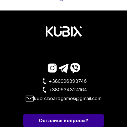
+380996393746
+380634324164
kubix.boardgames@gmail.com
Остались вопросы?