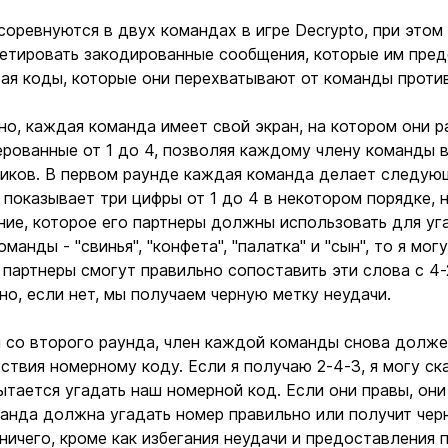
соревнуются в двух командах в игре Decrypto, при этом
етировать закодированные сообщения, которые им пред
ая коды, которые они перехватывают от команды проти
о, каждая команда имеет свой экран, на котором они р
рованные от 1 до 4, позволяя каждому члену команды ви
иков. В первом раунде каждая команда делает следующ
 показывает три цифры от 1 до 4 в некотором порядке, 
ие, которое его партнеры должны использовать для уга
оманды - "свинья", "конфета", "палатка" и "сын", то я мо
 партнеры смогут правильно сопоставить эти слова с 4-
но, если нет, мы получаем черную метку неудачи.
 со второго раунда, член каждой команды снова долже
ствия номерному коду. Если я получаю 2-4-3, я могу ск
ытается угадать наш номерной код. Если они правы, они
анда должна угадать номер правильно или получит черн
Ввойти
Регистрация
ничего, кроме как избегания неудачи и предоставления 