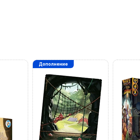
Заказать звонок
kubix.boardgames@gmail.com
Язык сайта:
UAㅤ
RU
Дополнение