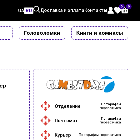
0
0
Доставка и оплата
Контакты
UAㅤ
RU
Головоломки
Книги и комиксы
ер
По тарифам
Отделение
перевозчика
По тарифам
Почтомат
перевозчика
Курьер
По тарифам перевозчика