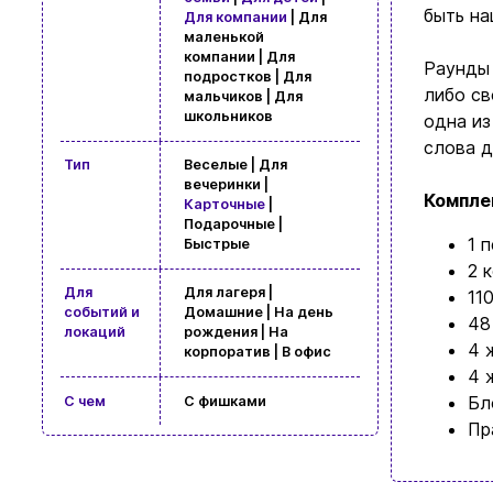
быть на
Для компании
| Для
маленькой
компании | Для
Раунды 
подростков | Для
либо св
мальчиков | Для
школьников
одна из
слова д
Тип
Веселые | Для
вечеринки |
Компле
Карточные
|
Подарочные |
1 
Быстрые
2 
Для
Для лагеря |
11
событий и
Домашние | На день
48
Просмотр
локаций
рождения | На
4 
корпоратив | В офис
4 
Бл
С чем
С фишками
Пр