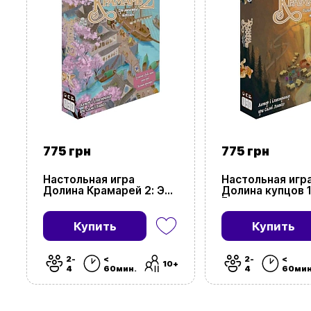
775 грн
775 грн
Настольная игра
Настольная игр
Долина Крамарей 2: Эра
Долина купцов 1
мастеров торговли
Гильдия выдаю
(Dale of Merchants 2
торговцев (Dale
The era of trade
Merchants Guild 
Купить
Купить
masters)
Eminent Merchan
2-
<
2-
<
10+
4
60мин.
4
60мин