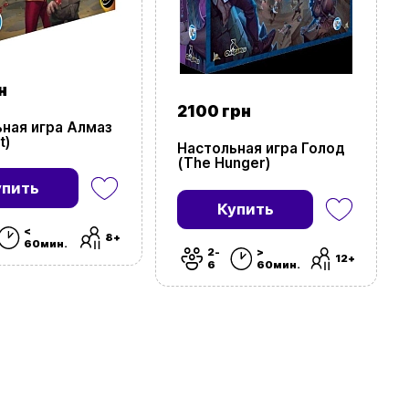
н
2100 грн
ная игра Алмаз
t)
Настольная игра Голод
(The Hunger)
упить
Купить
<
8+
60мин.
2-
>
12+
6
60мин.