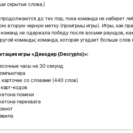
ши скрытые слова.)
Бренды
продолжаются до тех пор, пока команда не наберет ли
ою вторую черную метку (проигрыш игры). Игры, как пра
Доставка и оплата
 команд не одержала победу после восьми раундов, к
ругой команды; команда, которая угадает больше слов 
Новости и статьи
ктация игры «Декодер (Decrypto)»:
Возврат и обмен товаров
песочные часы на 30 секунд
Ваша корзина сейчас пуста
Политика конфиденциальности
компьютера
0 карточек со словами (440 слов)
 карт-кодов
Контакты
ите ассортимент нашего магазина и вы об
жетона помехи
найдете что-нибудь интересное
жетона перехвата
окнот
+380996393746
авила
+380634324164