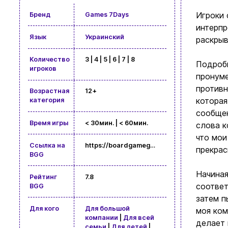
Игроки 
Бренд
Games 7Days
интерпр
Язык
Украинский
раскрыв
Количество
3 | 4 | 5 | 6 | 7 | 8
Подробн
игроков
пронуме
противн
Возрастная
12+
которая
категория
сообщен
Время игры
< 30мин. | < 60мин.
слова к
что мои
Ссылка на
https://boardgamegeek.com/boardgame/225694
прекрас
BGG
Начиная
Рейтинг
7.8
соответ
BGG
затем п
Для кого
Для большой
моя ком
компании
|
Для всей
делает 
семьи
|
Для детей
|