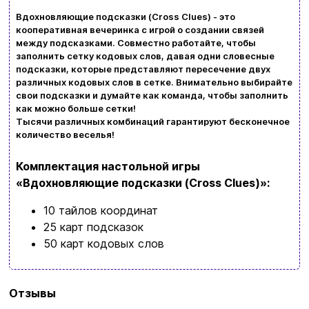
Вдохновляющие подсказки (Cross Clues) - это
Возврат и обмен товаров
кооперативная вечеринка с игрой о создании связей
Ваша корзина сейчас пуста
между подсказками. Совместно работайте, чтобы
Политика конфиденциальности
заполнить сетку кодовых слов, давая одни словесные
подсказки, которые представляют пересечение двух
Просмотрите ассортимент нашего магазина и
различных кодовых слов в сетке. Внимательно выбирайте
Контакты
вы обязательно найдете что-нибудь
свои подсказки и думайте как команда, чтобы заполнить
как можно больше сетки!
интересное
Тысячи различных комбинаций гарантируют бесконечное
+380996393746
количество веселья!
+380634324164
Комплектация настольной игры
«Вдохновляющие подсказки (Cross Clues)»:
Заказать звонок
10 тайлов координат
kubix.boardgames@gmail.com
25 карт подсказок
50 карт кодовых слов
Язык сайта:
UAㅤ
RU
Бренд
Feelindigo
Отзывы